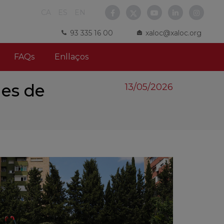
CA
ES
EN
93 335 16 00
xaloc@xaloc.org
FAQs
Enllaços
nes de
13/05/2026