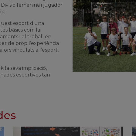
Divisió femenina i jugador
ba.
aquest esport d’una
ctes bàsics com la
çaments i el treball en
er de prop l’experiència
lors vinculats a l’esport,
k la seva implicació,
rnades esportives tan
des