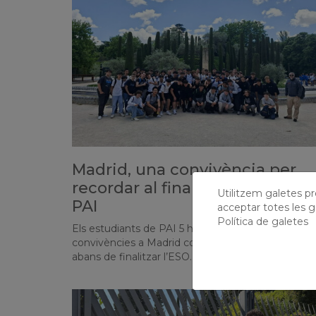
Madrid, una convivència per
recordar al final de l'etapa del
Utilitzem galetes prò
PAI
acceptar totes les g
Política de galetes
Els estudiants de PAI 5 han viscut unes
convivències a Madrid com a tancament d’etapa
abans de finalitzar l’ESO.