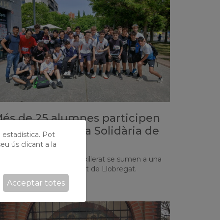
és de 25 alumnes participen
n la Milla Urbana Solidària de
ó estadística. Pot
anta Eulàlia
eu ús clicant a la
s estudiants de 1r de Batxillerat se sumen a una
rsa solidària a L’Hospitalet de Llobregat.
Acceptar totes