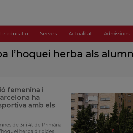
cte educatiu
Serveis
Actualitat
Admissions
pa l’hoquei herba als alum
ió femenina i
Barcelona ha
esportiva amb els
nes de 3r i 4t de Primària
 l’hoquei herba dirigides