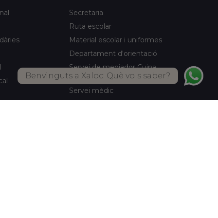
nal
Secretaria
Ruta escolar
idàries
Material escolar i uniformes
Departament d'orientació
l
Servei de menjador Cuina
Benvinguts a Xaloc: Què vols saber?
pròpia
cal
Servei mèdic
Activitats d'estiu
Biblioteca