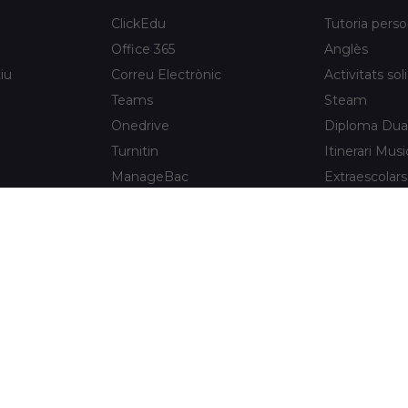
ClickEdu
Tutoria perso
Office 365
Anglès
iu
Correu Electrònic
Activitats sol
Teams
Steam
Onedrive
Diploma Dua
Turnitin
Itinerari Musi
ManageBac
Extraescolars
Unportal
Xaloc Alumni
Connecta +
e l'Hospitalet
Xaloc Online