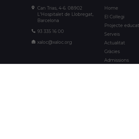
Can Trias, 4-6. 08902
Home
L'Hospitalet de Llobregat,
El Col·legi
Barcelona
Projecte educat
93 335 16 00
Serveis
xaloc@xaloc.org
Actualitat
Gràcies
Admissions
FUNDACIÓ XALOC
Multimèdia
Extraescolars
info@fundacioxaloc.org
Col·legi a prop d
www.fundacioxaloc.org
de Llobregat
FAQs
Societat