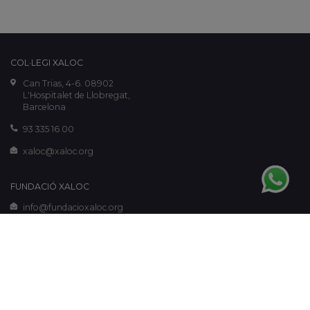
COL·LEGI XALOC
Can Trias, 4-6. 08902
L'Hospitalet de Llobregat,
Barcelona
93 335 16 00
xaloc@xaloc.org
FUNDACIÓ XALOC
info@fundacioxaloc.org
www.fundacioxaloc.org