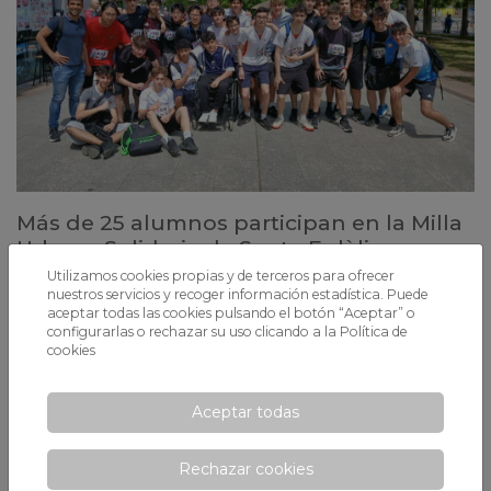
Más de 25 alumnos participan en la Milla
Urbana Solidaria de Santa Eulàlia
Utilizamos cookies propias y de terceros para ofrecer
Los estudiantes de 1º de Bachillerato se suman a una carrera solidaria
nuestros servicios y recoger información estadística. Puede
en L’Hospitalet de Llobregat.
aceptar todas las cookies pulsando el botón “Aceptar” o
configurarlas o rechazar su uso clicando a la
Política de
cookies
Aceptar todas
Rechazar cookies