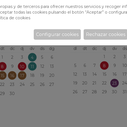
23
27
ropias y de terceros para ofrecer nuestros servicios y recoger i
24
25
26
28
22
23
24
25
26
27
ceptar todas las cookies pulsando el botón “Aceptar” o configura
31
29
30
ítica de cookies
Configurar cookies
Rechazar cookies
IO
JULIO
dt
dc
dj
dv
ds
dg
dl
dt
dc
dj
dv
ds
1
2
3
1
2
3
5
6
4
5
6
7
9
10
8
9
12
13
8
10
11
12
13
14
15
16
17
18
19
20
15
16
17
19
20
21
22
24
23
22
23
24
25
26
27
26
27
28
29
30
31
29
30