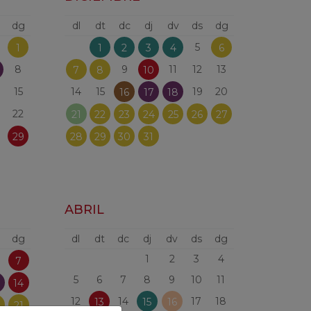
dg
dl
dt
dc
dj
dv
ds
dg
5
1
1
2
3
4
6
8
9
11
12
13
7
8
10
15
14
15
19
20
16
17
18
22
21
22
23
24
25
26
27
29
28
29
30
31
ABRIL
dg
dl
dt
dc
dj
dv
ds
dg
1
2
3
4
7
5
6
7
8
9
10
11
14
12
14
17
18
13
15
16
0
21