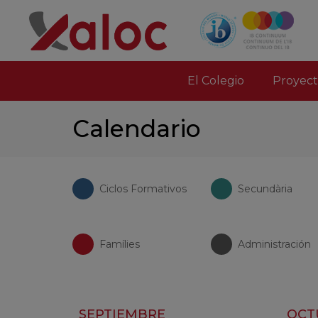
El Colegio
Proyect
Calendario
Ciclos Formativos
Secundària
Famílies
Administración
SEPTIEMBRE
OCT