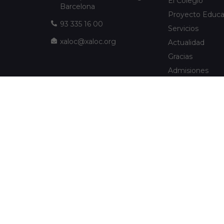
El Colegio
Barcelona
Proyecto Educa
93 335 16 00
Servicios
xaloc@xaloc.org
Actualidad
Gracias
Admisiones
FUNDACIÓ XALOC
Multimedia
Extraescolares
info@fundacioxaloc.org
Colegio cerca d
www.fundacioxaloc.org
de Llobregat
FAQs
Sociedad