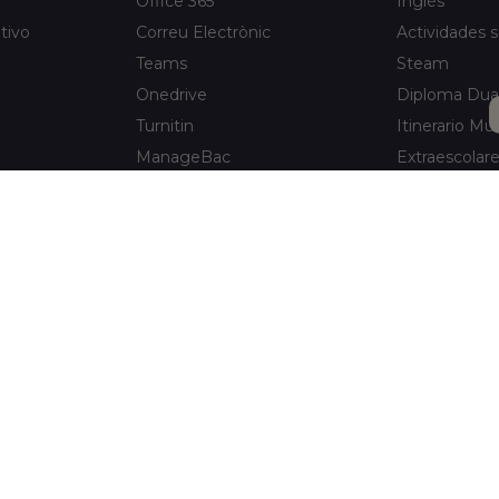
Office 365
Inglés
tivo
Correu Electrònic
Actividades s
Teams
Steam
Onedrive
Diploma Dua
Turnitin
Itinerario Mus
ManageBac
Extraescolar
Unportal
Xaloc Alumni
Connecta +
e Hospitalet
Xaloc Online
Avis