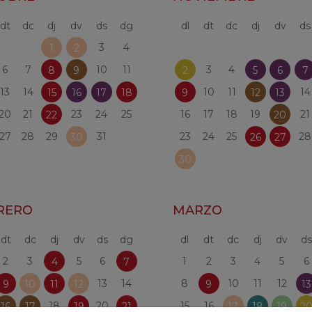
dt
dc
dj
dv
ds
dg
dl
dt
dc
dj
dv
ds
3
4
1
2
6
7
10
11
3
4
8
9
2
5
6
7
13
14
10
11
14
15
16
17
18
9
12
13
20
21
23
24
25
16
17
18
19
21
22
20
27
28
29
31
23
24
25
28
30
26
27
30
RERO
MARZO
dt
dc
dj
dv
ds
dg
dl
dt
dc
dj
dv
ds
2
3
5
6
1
2
3
4
5
6
4
7
13
14
8
10
11
12
9
10
11
12
9
13
18
20
15
16
16
17
19
21
17
18
19
2