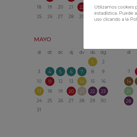
18
19
20
21
24
22
Utilizamos cookies p
22
23
estadística. Puede a
25
26
27
28
29
30
31
uso clicando a la
Pol
MAYO
JUN
dl
dt
dc
dj
dv
ds
dg
dl
2
1
3
8
9
7
4
5
6
7
10
12
13
15
16
11
14
14
18
19
17
20
21
22
23
21
24
25
26
27
28
29
30
28
31