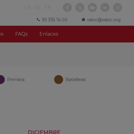
CA
ES
EN
93 335 16 00
xaloc@xaloc.org
es
FAQs
Enlaces
Primària
Batxillerat
DICIEMBRE