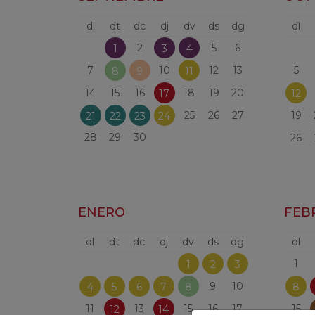
dl
dt
dc
dj
dv
ds
dg
dl
2
5
6
1
3
4
7
10
12
13
5
8
9
11
14
15
16
18
19
20
17
12
25
26
27
19
21
22
23
24
28
29
30
26
ENERO
FEB
dl
dt
dc
dj
dv
ds
dg
dl
1
1
2
3
9
10
4
5
6
7
8
8
11
13
15
16
17
15
12
14