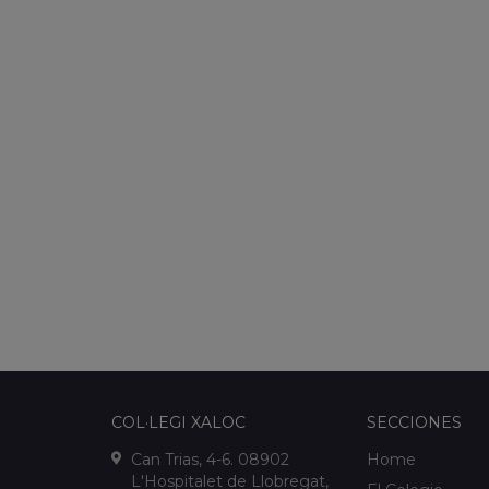
COL·LEGI XALOC
SECCIONES
Can Trias, 4-6. 08902
Home
L'Hospitalet de Llobregat,