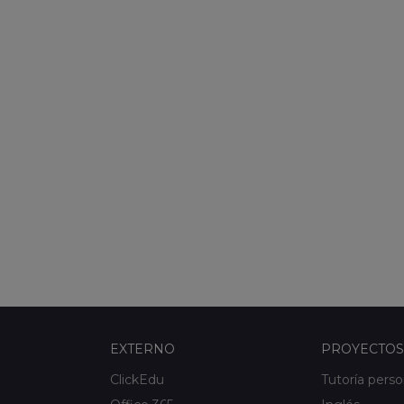
EXTERNO
PROYECTOS
ClickEdu
Tutoría perso