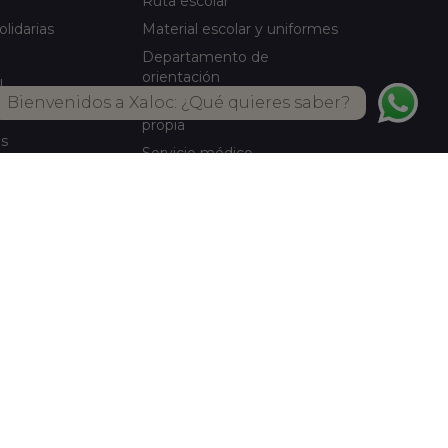
Ruta escolar
olidarias
Material escolar y uniformes
Departamento de
orientación
l
Bienvenidos a Xaloc: ¿Qué quieres saber?
Servicio de comedor Cocina
ical
propia
es
Servicio médico
Actividades de verano
Biblioteca
o legal
-
Política de cookies
-
Política de privacidad