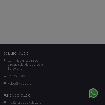
COL·LEGI XALOC
Can Trias, 4-6. 08902
L'Hospitalet de Llobregat,
Barcelona
93 335 16 00
xaloc@xaloc.org
FUNDACIÓ XALOC
info@fundacioxaloc.org