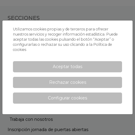
SECCIONES
Utilizamos cookies propias y de terceros para ofrecer
Información general
nuestros servicios y recoger información estadística. Puede
aceptar todas las cookies pulsando el botón “Aceptar” o
Sobre Xaloc
configurarlas o rechazar su uso clicando a la
Política de
cookies
Proyecto educativo
Horario escolar
Aceptar todas
Instalaciones
Consejo Escolar
Rechazar cookies
Opiniones
Configurar cookies
Ven a conocernos
Becas y ayudas
Trabaja con nosotros
Inscripción jornada de puertas abiertas