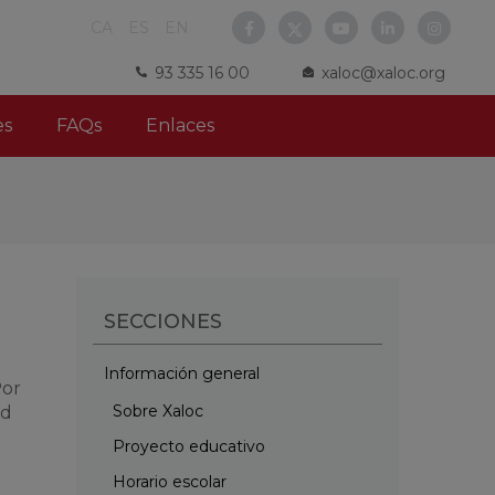
CA
ES
EN
93 335 16 00
xaloc@xaloc.org
es
FAQs
Enlaces
SECCIONES
Información general
Por
Sobre Xaloc
ad
Proyecto educativo
Horario escolar