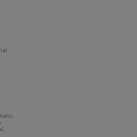
nal
 Xaloc
o
l,