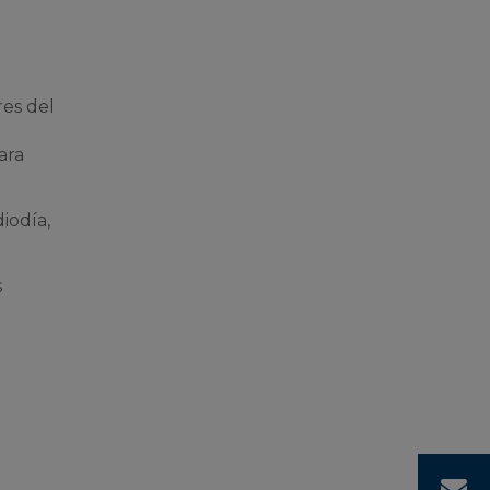
res del
ara
iodía,
s
¡