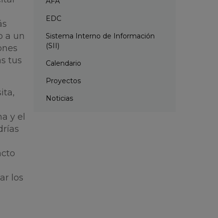
AFA
EDC
ás
o a un
Sistema Interno de Información
(SII)
ones
s tus
Calendario
Proyectos
ita,
Noticias
a y el
drías
acto
ar los