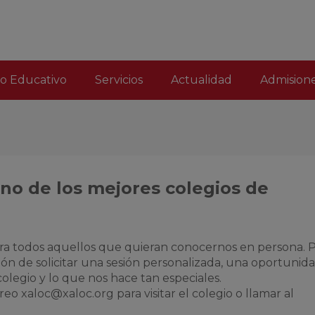
o Educativo
Servicios
Actualidad
Admision
o de los mejores colegios de
ara todos aquellos que quieran conocernos en persona. 
ón de solicitar una sesión personalizada,
una
oportunid
colegio y lo que nos hace tan especiales.
rreo
xaloc@xaloc.org
para visitar el colegio o llamar al