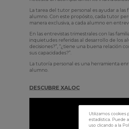
La tarea del tutor personal es ayudar a las 
alumno. Con este propósito, cada tutor pers
manera exclusiva, a cada alumno en entrev
En las entrevistas trimestrales con las fam
inquietudes referidas al desarrollo de los
decisiones?”, “¿tiene una buena relación co
sus capacidades?”.
La tutoría personal es una herramienta enr
alumno.
DESCUBRE XALOC
Utilizamos cookies p
estadística. Puede a
uso clicando a la
Pol