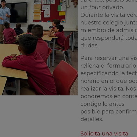
un
tour
privado.
Durante la visita ver
nuestro colegio junt
miembro de admisi
que responderá toda
dudas.
Para reservar una vis
rellena el formulario
especificando la fech
horario en el que po
realizar la visita. Nos
pondremos en cont
contigo
lo antes
posible
para confirm
detalles.
Solicita una visita