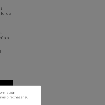
da
lo, de
s
s
cúa a
l
nformación
rlas o rechazar su