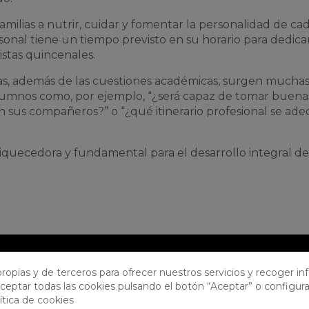
familias a nutrir, cuidar y fomentar la personalidad de ca
onal tiene un tiempo previsto en su horario para dedicar
istas quincenales.
ilias, además de las cuestiones académicas, surgen mucha
 alumnos como, por ejemplo, “¿será capaz de tomar buena
n sus compañeros?” o “¿qué itinerario profesional se ade
iquecedora y fundamental para el desarrollo integral de
ropias y de terceros para ofrecer nuestros servicios y recoger i
ceptar todas las cookies pulsando el botón “Aceptar” o configura
ítica de cookies