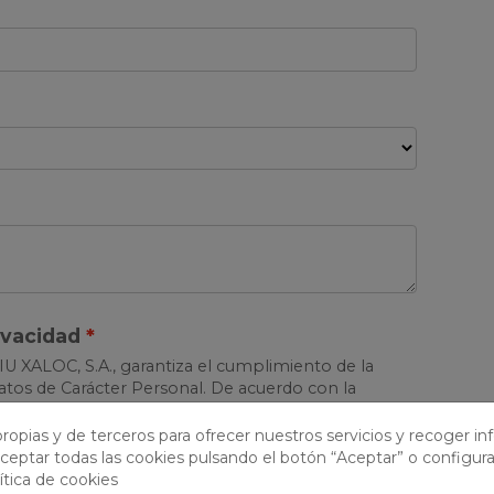
ivacidad
ALOC, S.A., garantiza el cumplimiento de la
tos de Carácter Personal. De acuerdo con la
27 de abril, queda Vd. informado y presta su
ión de sus datos a ficheros automatizados, y al
ropias y de terceros para ofrecer nuestros servicios y recoger i
e los mismos por CENTRE CULTURAL I ESPORTIU
ceptar todas las cookies pulsando el botón “Aceptar” o configura
trativos y de comunicación relacionados con la
ítica de cookies