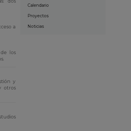
s: dos
Calendario
Proyectos
Noticias
cceso a
 de los
s.
stión y
y otros
studios