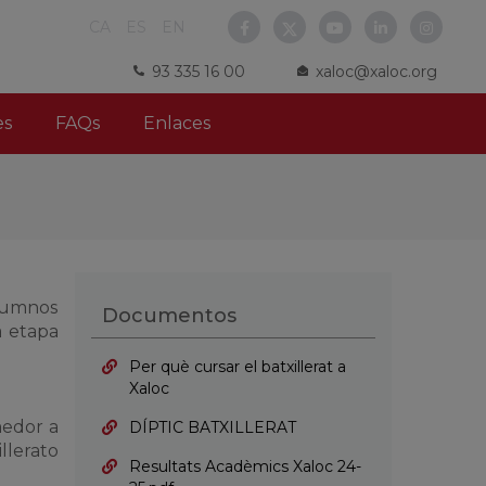
CA
ES
EN
93 335 16 00
xaloc@xaloc.org
es
FAQs
Enlaces
alumnos
Documentos
a etapa
Per què cursar el batxillerat a
Xaloc
medor a
DÍPTIC BATXILLERAT
llerato
Resultats Acadèmics Xaloc 24-