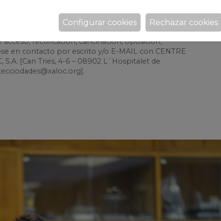
yendo las comunicaciones comerciales electrónicas a
a Ley 34/2002 de Servicios de la Sociedad de la
cuerdo con la legislación vigente, le comunicamos
Configurar cookies
Rechazar cookies
s es voluntario. Asimismo le informamos de que
 acceso, rectificación, cancelación, oposición,
dose en contacto por escrito y/o E-MAIL con CENTRE
.A. [Can Tries, 4-6 – 08902 L´Hospitalet de
otecciodades@xaloc.org].