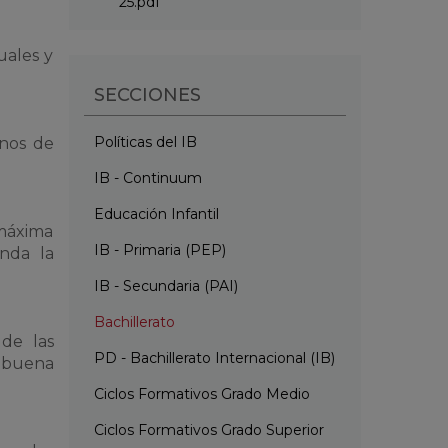
25.pdf
uales y
SECCIONES
Políticas del IB
mnos de
IB - Continuum
Educación Infantil
 máxima
IB - Primaria (PEP)
nda la
IB - Secundaria (PAI)
Bachillerato
de las
PD - Bachillerato Internacional (IB)
 buena
Ciclos Formativos Grado Medio
Ciclos Formativos Grado Superior