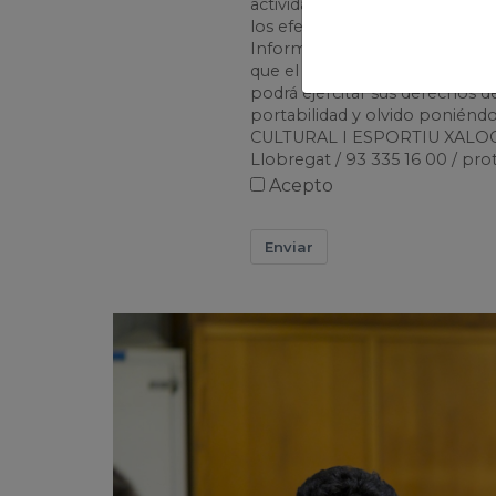
actividad de la empresa, inclu
los efectos del artículo 21 de l
Información. Igualmente, de a
que el suministro de sus dato
podrá ejercitar sus derechos de
portabilidad y olvido ponién
CULTURAL I ESPORTIU XALOC, S
Llobregat / 93 335 16 00 / pr
Acepto
Enviar