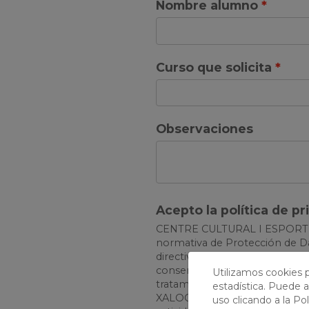
Nombre alumno
Curso que solicita
Observaciones
Acepto la política de pr
CENTRE CULTURAL I ESPORTIU X
normativa de Protección de Da
directiva Europea 679/2016 de 
consentimiento a la incorporac
Utilizamos cookies p
tratamiento automatizado d
estadística. Puede a
XALOC, S.A., con fines adminis
uso clicando a la
Pol