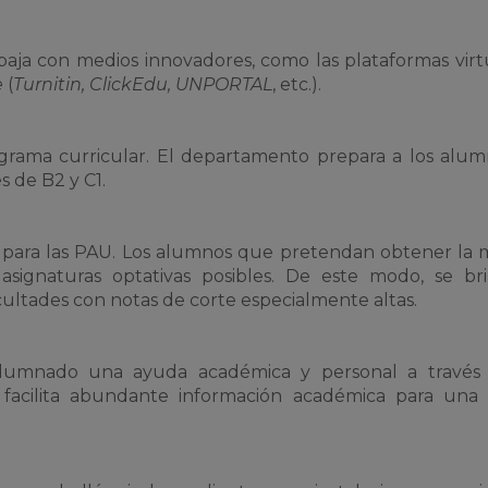
baja con medios innovadores, como las plataformas virt
e
(
Turnitin, ClickEdu, UNPORTAL
, etc.).
ograma curricular. El departamento prepara a los alu
s de B2 y C1.
 para las PAU. Los alumnos que pretendan obtener la
signaturas optativas posibles. De este modo, se bri
facultades con notas de corte especialmente altas.
alumnado una ayuda académica y personal a través 
e facilita abundante información académica para una