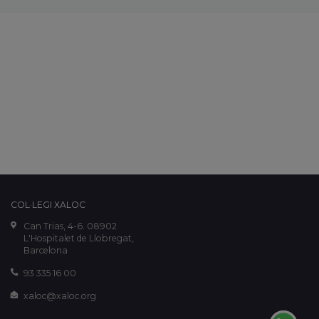
COL·LEGI XALOC
Can Trias, 4-6. 08902
L'Hospitalet de Llobregat,
Barcelona
93 335 16 00
xaloc@xaloc.org