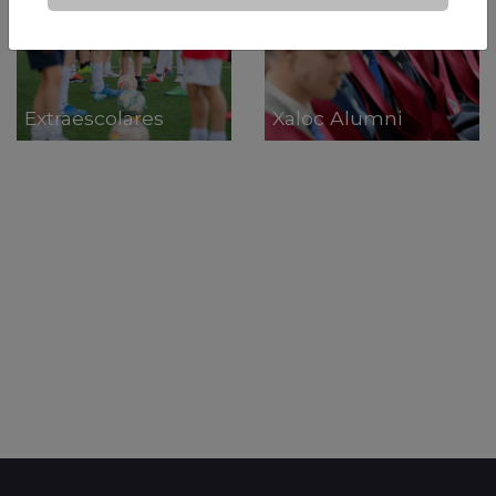
Extraescolares
Xaloc Alumni