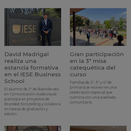
David Madrigal
Gran participación
realiza una
en la 3ª misa
estancia formativa
catequética del
en el IESE Business
curso
School
Familias de 2º, 3º y 4º de
primaria se reúnen en una
El alumno de 2º de Bachillerato
celebración especial que
en Comunicación Audiovisual
culmina con una paellada
participa en proyectos de
comunitaria.
Branded Storytelling y colabora
en tareas de grabación y
edición.