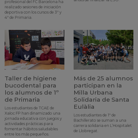
profesional del FC Barcelona ha
realizado sesiones de iniciación
deportiva con los cursos de 3º y
4º de Primaria.
Taller de higiene
Más de 25 alumnos
bucodental para
participan en la
los alumnos de 1º
Milla Urbana
de Primaria
Solidaria de Santa
Eulàlia
Los estudiantes de TCAE de
Xaloc FP han dinamizado una
Los estudiantes de 1º de
jornada educativa con juegos y
Bachillerato se suman a una
actividades prácticas para
carrera solidaria en L’Hospitalet
fomentar hábitos saludables
de Llobregat.
entre los más pequeños.