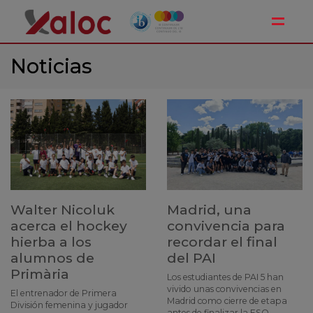
Toggle
Noticias
Walter Nicoluk
Madrid, una
acerca el hockey
convivencia para
hierba a los
recordar el final
alumnos de
del PAI
Primària
Los estudiantes de PAI 5 han
vivido unas convivencias en
El entrenador de Primera
Madrid como cierre de etapa
División femenina y jugador
antes de finalizar la ESO.