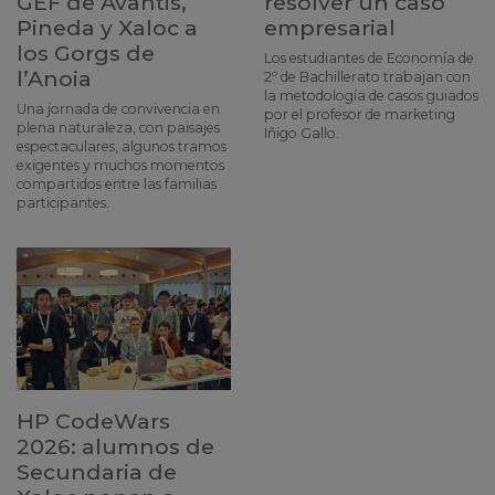
GEF de Avantis,
resolver un caso
Pineda y Xaloc a
empresarial
los Gorgs de
Los estudiantes de Economía de
l’Anoia
2º de Bachillerato trabajan con
la metodología de casos guiados
Una jornada de convivencia en
por el profesor de marketing
plena naturaleza, con paisajes
Iñigo Gallo.
espectaculares, algunos tramos
exigentes y muchos momentos
compartidos entre las familias
participantes.
HP CodeWars
2026: alumnos de
Secundaria de