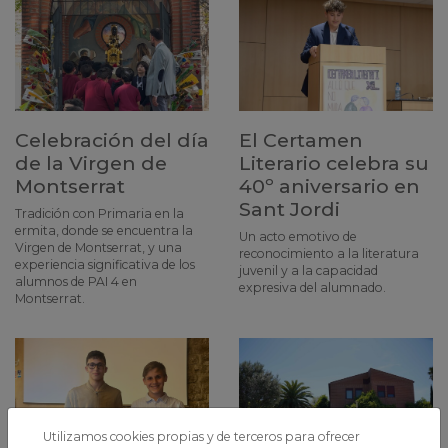
Celebración del día
El Certamen
de la Virgen de
Literario celebra su
Montserrat
40º aniversario en
Sant Jordi
Tradición con Primaria en la
ermita, donde se encuentra la
Un acto emotivo de
Virgen de Montserrat, y una
reconocimiento a la literatura
experiencia significativa de los
juvenil y a la capacidad
alumnos de PAI 4 en
expresiva del alumnado.
Montserrat.
Utilizamos cookies propias y de terceros para ofrecer