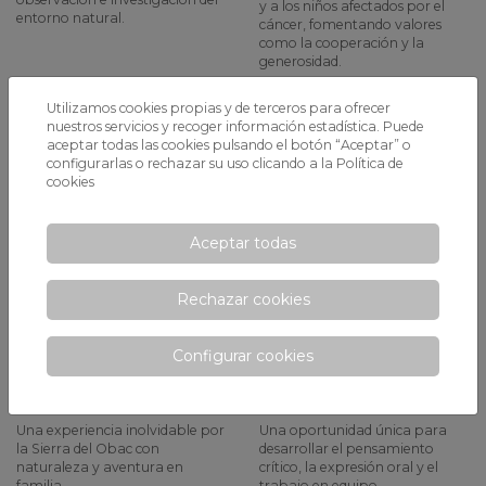
y a los niños afectados por el
entorno natural.
cáncer, fomentando valores
como la cooperación y la
generosidad.
Utilizamos cookies propias y de terceros para ofrecer
nuestros servicios y recoger información estadística. Puede
aceptar todas las cookies pulsando el botón “Aceptar” o
configurarlas o rechazar su uso clicando a la
Política de
cookies
Aceptar todas
3ª Excursión del
PAI 4 y PAI 5
Curso con el Grupo
participan en el
Rechazar cookies
Excursionista
concurso de
Familiar (GEF) de
debate
Configurar cookies
Xaloc - Pineda -
interescolar
Avantis
TDXperience
Una experiencia inolvidable por
Una oportunidad única para
la Sierra del Obac con
desarrollar el pensamiento
naturaleza y aventura en
crítico, la expresión oral y el
familia
trabajo en equipo.