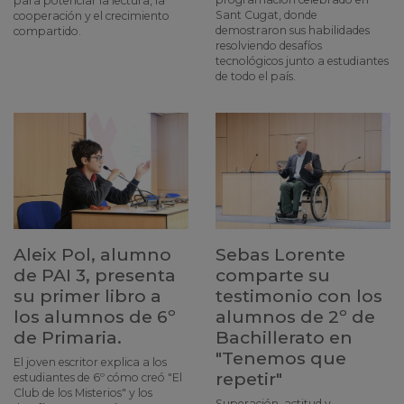
para potenciar la lectura, la
Sant Cugat, donde
cooperación y el crecimiento
demostraron sus habilidades
compartido.
resolviendo desafíos
tecnológicos junto a estudiantes
de todo el país.
Aleix Pol, alumno
Sebas Lorente
de PAI 3, presenta
comparte su
su primer libro a
testimonio con los
los alumnos de 6º
alumnos de 2º de
de Primaria.
Bachillerato en
"Tenemos que
El joven escritor explica a los
repetir"
estudiantes de 6º cómo creó "El
Club de los Misterios" y los
Superación, actitud y