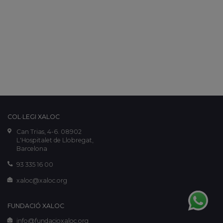
COL·LEGI XALOC
Can Trias, 4-6. 08902
L'Hospitalet de Llobregat,
Barcelona
93 335 16 00
xaloc@xaloc.org
FUNDACIÓ XALOC
info@fundacioxaloc.org