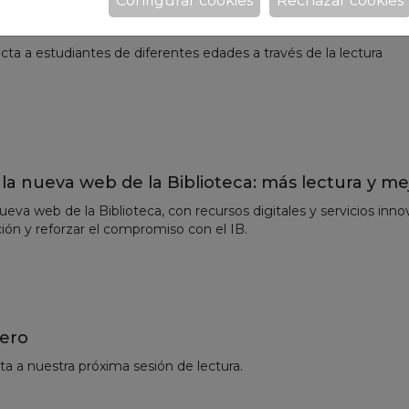
Configurar cookies
Rechazar cookies
s: PAI 4 y PAI 5 acompañan a 2.º de Primaria en 
ta a estudiantes de diferentes edades a través de la lectura
a nueva web de la Biblioteca: más lectura y me
va web de la Biblioteca, con recursos digitales y servicios inn
ción y reforzar el compromiso con el IB.
nero
vita a nuestra próxima sesión de lectura.