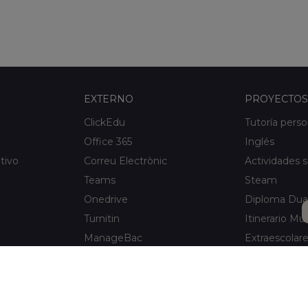
EXTERNO
PROYECTOS
ClickEdu
Tutoría perso
Office 365
Inglés
tivo
Correu Electrònic
Actividades s
Teams
Steam
Onedrive
Diploma Dua
Turnitin
Itinerario Mus
ManageBac
Extraescolar
Unportal
Xaloc Alumni
Connecta +
e Hospitalet
Xaloc Online