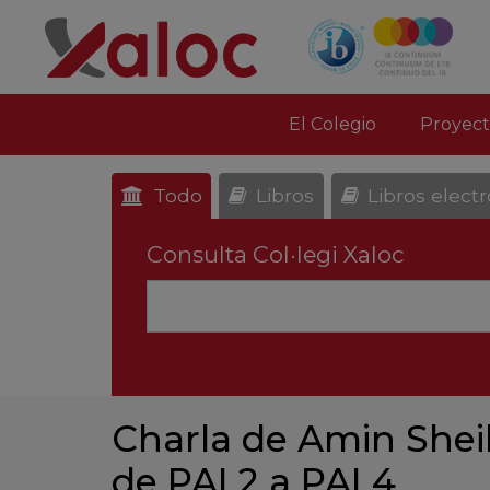
El Colegio
Proyect
Todo
Libros
Libros elect
Consulta Col·legi Xaloc
Charla de Amin Shei
de PAI 2 a PAI 4