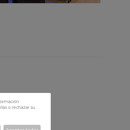
entro del Café
nformación
entura del tocador de
rlas o rechazar su