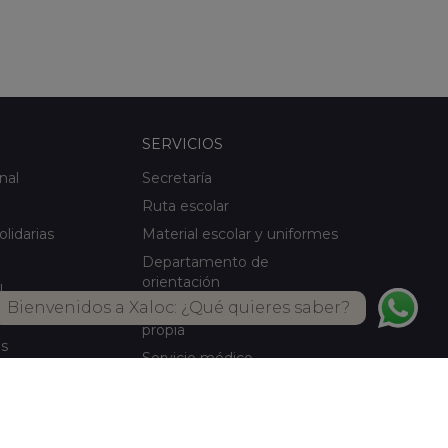
SERVICIOS
nal
Secretaría
Ruta escolar
olidarias
Material escolar y uniformes
Departamento de
orientación
l
Bienvenidos a Xaloc: ¿Qué quieres saber?
Servicio de comedor Cocina
ical
propia
es
Servicio médico
Actividades de verano
Biblioteca