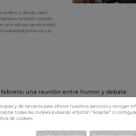
 su libro y desde Xaloc
emplares también estarán
fue una valiosa oportunidad
onsabilidad personal y la
e febrero: una reunión entre humor y debate
e febrero, la biblioteca fue nuevamente el escenario de un encu
ropias y de terceros para ofrecer nuestros servicios y recoger i
articipantes se reunieron para compartir impresiones sobre La av
ceptar todas las cookies pulsando el botón “Aceptar” o configura
do autor Eduardo Mendoza.
ítica de cookies