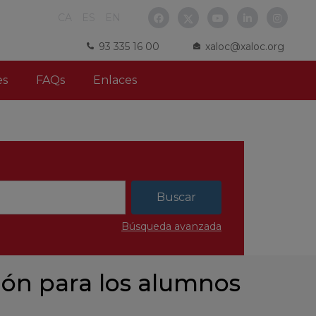
CA
ES
EN
93 335 16 00
xaloc@xaloc.org
es
FAQs
Enlaces
Búsqueda avanzada
ión para los alumnos