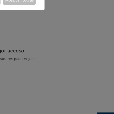
Aceptar todas
la lectura
jor acceso
ovadores para mejorar