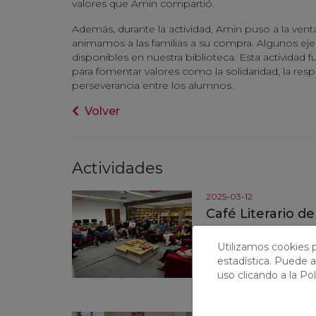
valores que Amin compartió.
Además, durante la actividad, Amin puso a la venta
animamos a las familias a su compra. Algunos ej
disponibles en nuestra biblioteca. Esta actividad 
para fomentar valores como la solidaridad, la resp
perseverancia entre los alumnos.
Volver
Actividades
2025-03-12
Café Literario d
El pasado martes 25 d
Utilizamos cookies p
Literario, donde los p
estadística. Puede a
señoras, del reconoci
uso clicando a la
Pol