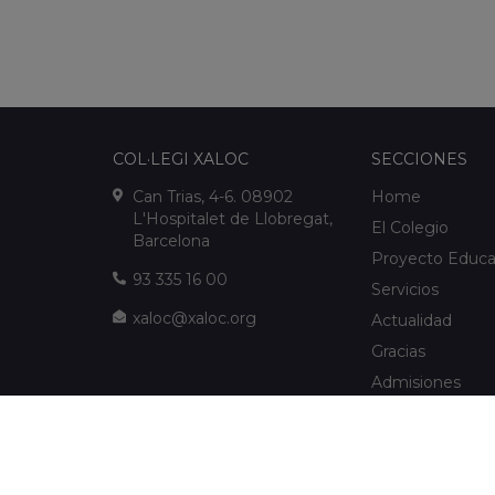
COL·LEGI XALOC
SECCIONES
Can Trias, 4-6. 08902
Home
L'Hospitalet de Llobregat,
El Colegio
Barcelona
Proyecto Educa
93 335 16 00
Servicios
xaloc@xaloc.org
Actualidad
Gracias
Admisiones
FUNDACIÓ XALOC
Multimedia
Extraescolares
info@fundacioxaloc.org
Colegio cerca d
www.fundacioxaloc.org