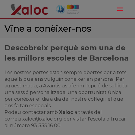
Toggle
Vine a conèixer-nos
Descobreix perquè som una de
les millors escoles de Barcelona
Les nostres portes estan sempre obertes per a tots
aquells que ens
vulguin
conèixer en persona. Per
aquest motiu, a Avantis us oferim l'opció de sol·licitar
una sessió personalitzada, una oportunitat única
per conèixer el dia a dia del nostre col·legi i el que
ens fa tan especials.
Podeu contactar amb
Xaloc
a través del
correu
xaloc@xaloc.org
per visitar l'escola o trucar
al número 93 335 16 00.