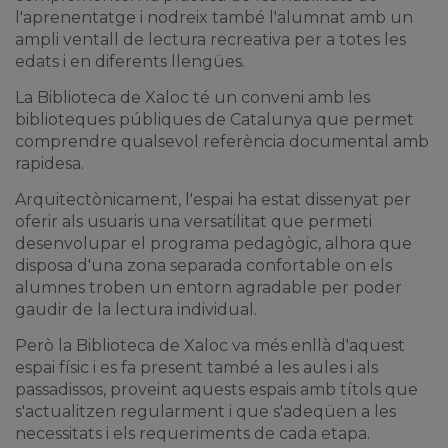
l'aprenentatge i nodreix també l'alumnat amb un
ampli ventall de lectura recreativa per a totes les
edats i en diferents llengües.
La Biblioteca de Xaloc té un conveni amb les
biblioteques públiques de Catalunya que permet
comprendre qualsevol referència documental amb
rapidesa.
Arquitectònicament, l'espai ha estat dissenyat per
oferir als usuaris una versatilitat que permeti
desenvolupar el programa pedagògic, alhora que
disposa d'una zona separada confortable on els
alumnes troben un entorn agradable per poder
gaudir de la lectura individual.
Però la Biblioteca de Xaloc va més enllà d'aquest
espai físic i es fa present també a les aules i als
passadissos, proveint aquests espais amb títols que
s'actualitzen regularment i que s'adeqüen a les
necessitats i els requeriments de cada etapa.