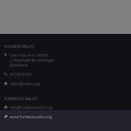
COL·LEGI XALOC
Can Trias, 4-6. 08902
L'Hospitalet de Llobregat,
Barcelona
93 335 16 00
xaloc@xaloc.org
FUNDACIÓ XALOC
info@fundacioxaloc.org
www.fundacioxaloc.org