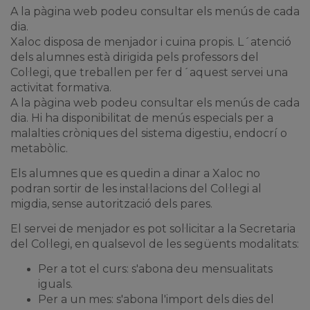
A la pàgina web podeu consultar els menús de cada
dia.
Xaloc disposa de menjador i cuina propis. L´atenció
dels alumnes està dirigida pels professors del
Col·legi, que treballen per fer d´aquest servei una
activitat formativa.
A la pàgina web podeu consultar els menús de cada
dia. Hi ha disponibilitat de menús especials per a
malalties cròniques del sistema digestiu, endocrí o
metabòlic.
Els alumnes que es quedin a dinar a Xaloc no
podran sortir de les instal·lacions del Col·legi al
migdia, sense autorització dels pares.
El servei de menjador es pot sol·licitar a la Secretaria
del Col·legi, en qualsevol de les següents modalitats:
Per a tot el curs: s'abona deu mensualitats
iguals.
Per a un mes: s'abona l'import dels dies del