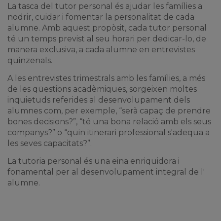
La tasca del tutor personal és ajudar les famílies a
nodrir, cuidar i fomentar la personalitat de cada
alumne. Amb aquest propòsit, cada tutor personal
té un temps previst al seu horari per dedicar-lo, de
manera exclusiva, a cada alumne en entrevistes
quinzenals.
A les entrevistes trimestrals amb les famílies, a més
de les qüestions acadèmiques, sorgeixen moltes
inquietuds referides al desenvolupament dels
alumnes com, per exemple, “serà capaç de prendre
bones decisions?”, “té una bona relació amb els seus
companys?” o “quin itinerari professional s'adequa a
les seves capacitats?”.
La tutoria personal és una eina enriquidora i
fonamental per al desenvolupament integral de l'
alumne.