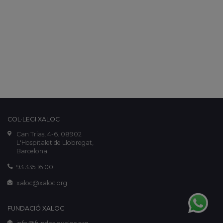
COL·LEGI XALOC
Can Trias, 4-6. 08902
L'Hospitalet de Llobregat,
Barcelona
93 335 16 00
xaloc@xaloc.org
FUNDACIÓ XALOC