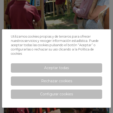
Utilizamos cookies propias y de terceros para ofrecer
nuestros servicios y recoger información estadística. Puede
Se acaba una etapa: los alumnos de 6º
aceptar todas las cookies pulsando el botón “Aceptar” o
de Primaria clausuran el curso con la
configurarlas o rechazar su uso clicando a la
Política de
Exposición del BI titulada «Comencemos
cookies
a cambiar el futuro»
Después de meses de preparación a través de Unidades de
Aceptar todas
Indagación, los alumnos escogieron un tema que les apasionara
sobre cómo hacer del mundo un lugar mejor: el resultado fue un éxito
Rechazar cookies
Configurar cookies