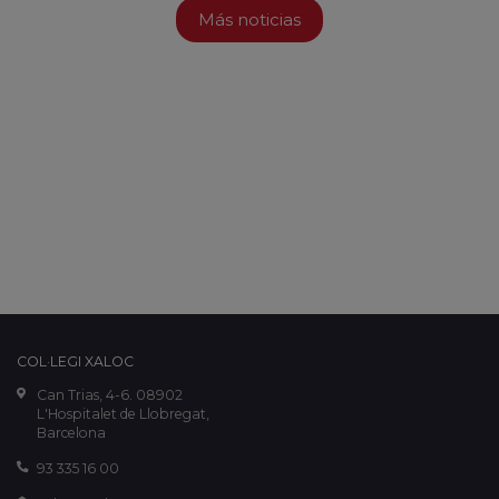
Más noticias
COL·LEGI XALOC
Can Trias, 4-6. 08902
L'Hospitalet de Llobregat,
Barcelona
93 335 16 00