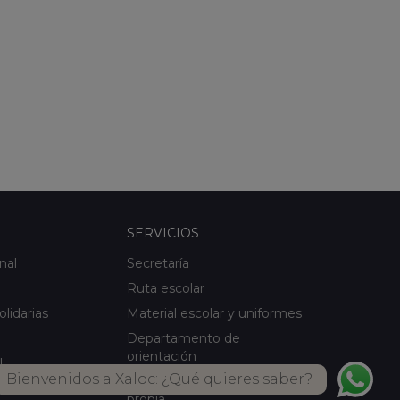
SERVICIOS
nal
Secretaría
Ruta escolar
olidarias
Material escolar y uniformes
Departamento de
orientación
l
Bienvenidos a Xaloc: ¿Qué quieres saber?
Servicio de comedor Cocina
ical
propia