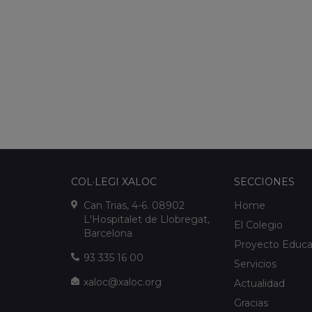
COL·LEGI XALOC
SECCIONES
Can Trias, 4-6. 08902
Home
L'Hospitalet de Llobregat,
El Colegio
Barcelona
Proyecto Educa
93 335 16 00
Servicios
xaloc@xaloc.org
Actualidad
Gracias