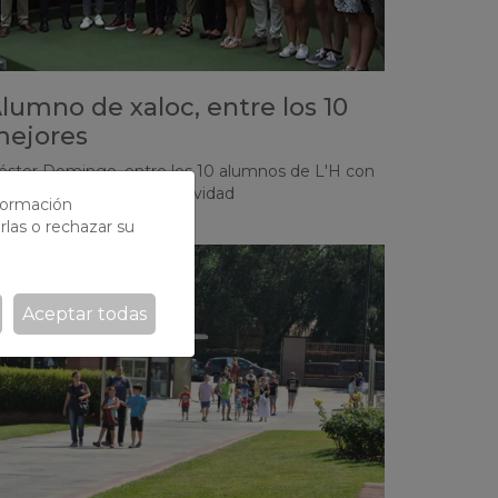
lumno de xaloc, entre los 10
ejores
éstor Domingo, entre los 10 alumnos de L'H con
ejores notas en la Selectividad
nformación
rlas o rechazar su
Aceptar todas