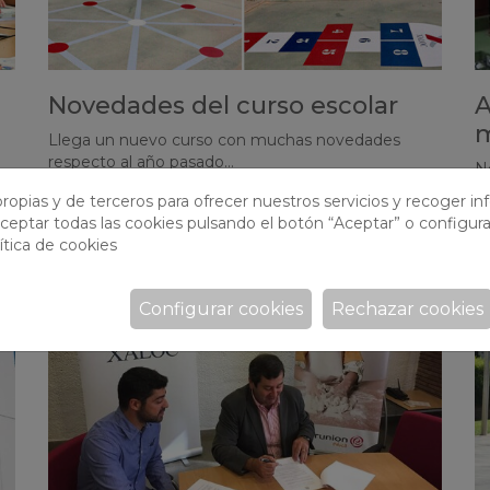
Novedades del curso escolar
A
m
Llega un nuevo curso con muchas novedades
respecto al año pasado...
N
m
ropias y de terceros para ofrecer nuestros servicios y recoger i
ceptar todas las cookies pulsando el botón “Aceptar” o configura
ítica de cookies
Configurar cookies
Rechazar cookies