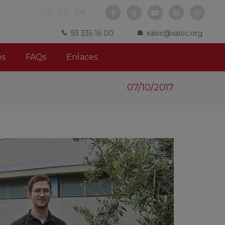
CA
ES
EN
93 335 16 00
xaloc@xaloc.org
es
FAQs
Enlaces
07/10/2017