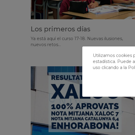
Los primeros días
Ya está aquí el curso 17-18. Nuevas ilusiones,
nuevos retos...
Utilizamos cookies p
estadística. Puede a
uso clicando a la
Pol