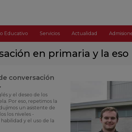
o Educativo
Servicios
Actualidad
Admision
sación en primaria y la eso
 de conversación
.
lés y el deseo de los
la. Por eso, repetimos la
dujimos un asistente de
s los niveles -
habilidad y el uso de la