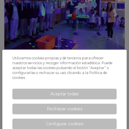
Un año más, los alumnos de 2º de
Utilizamos cookies propias y de terceros para ofrecer
nuestros servicios y recoger información estadística. Puede
Bachillerato de Xaloc visitan las clases de
aceptar todas las cookies pulsando el botón “Aceptar” o
Avantis
configurarlas o rechazar su uso clicando a la
Política de
cookies
Ahora que están tan cerca de dejar el colegio, los animamos a volver
a los orígenes, a sus primeros días en las aulas, para que siempre
recuerden de dónde vienen y el maravilloso recorrido realizado
Aceptar todas
Rechazar cookies
Configurar cookies