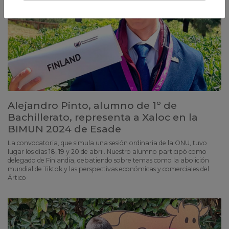
Alejandro Pinto, alumno de 1º de
Bachillerato, representa a Xaloc en la
BIMUN 2024 de Esade
La convocatoria, que simula una sesión ordinaria de la ONU, tuvo
lugar los días 18, 19 y 20 de abril. Nuestro alumno participó como
delegado de Finlandia, debatiendo sobre temas como la abolición
mundial de Tiktok y las perspectivas económicas y comerciales del
Ártico