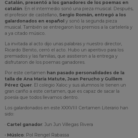
Catalán, presentó a los ganadores de los poemas en
catalán
. En el intermedio sonó una pieza musical. Después,
el profesor de castellano,
Sergio Román, entregó a los
galardonados en español
y sonó la segunda pieza
musical. También se entregaron los premios a la cartelería y
a ya citado músico.
La invitada al acto dijo unas palabras y nuestro director,
Ricardo Benito, cerró el acto. Hubo un aperitivo para los
premiados y las familias, que asistieron a la entrega y
disfrutaron de los poemas ganadores.
Por este certamen
han pasado personalidades de la
talla de Ana María Matute, Joan Perucho y Guillem
Pérez Quer
. El colegio Xaloc y sus alumnos le tienen un
gran cariño a este certamen, que es capaz de sacar la
poesía que todos llevamos dentro.
Los galardonados en este XXXVIII Certamen Literario han
sido:
·
Cartel ganador
: Jun Jun Villegas Rivera
· Músico
: Pol Rengel Rabassa