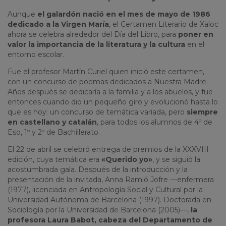
Aunque
el galardón nació en el mes de mayo de 1986
dedicado a la Virgen María
, el Certamen Literario de Xaloc
ahora se celebra alrededor del Día del Libro, para
poner en
valor la importancia de la literatura y la cultura
en el
entorno escolar.
Fue el profesor Martín Curiel quien inició este certamen,
con un concurso de poemas dedicados a Nuestra Madre.
Años después se dedicaría a la familia y a los abuelos, y fue
entonces cuando dio un pequeño giro y evolucionó hasta lo
que es hoy: un concurso de temática variada, pero
siempre
en castellano y catalán
, para todos los alumnos de 4º de
Eso, 1º y 2º de Bachillerato.
El 22 de abril se celebró entrega de premios de la XXXVIII
edición, cuya temática era
«Querido yo»
, y se siguió la
acostumbrada gala. Después de la introducción y la
presentación de la invitada, Anna Ramió Jofre —enfermera
(1977), licenciada en Antropología Social y Cultural por la
Universidad Autónoma de Barcelona (1997). Doctorada en
Sociología por la Universidad de Barcelona (2005)—,
la
profesora Laura Babot, cabeza del Departamento de