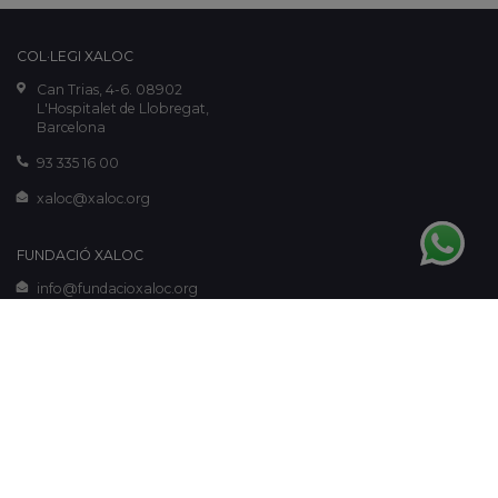
COL·LEGI XALOC
Can Trias, 4-6. 08902
L'Hospitalet de Llobregat,
Barcelona
93 335 16 00
xaloc@xaloc.org
FUNDACIÓ XALOC
info@fundacioxaloc.org
www.fundacioxaloc.org