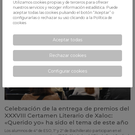
Utilizamos cookies propias y de terceros para ofrecer
60 aniversario del colegio. ¡El comedor estaba lleno de gente!
nuestros servicios y recoger información estadística. Puede
aceptar todas las cookies pulsando el botón “Aceptar” o
configurarlas o rechazar su uso clicando a la
Política de
cookies
Aceptar todas
Rechazar cookies
Configurar cookies
Celebración de la entrega de premios del
XXXVIII Certamen Literario de Xaloc:
«Querido yo» ha sido el tema de este año
Los alumnos de 4º de ESO, 1º y 2º de Bachillerato participan en el