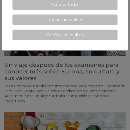
Aceptar todas
Rechazar cookies
Configurar cookies
Un viaje después de los exámenes para
conocer más sobre Europa, su cultura y
sus valores
Los alumnos del Bachillerato Internacional del Programa Diploma de
2º de Bachillerato, han viajado a Londres con algunos profesores.
Aunque no fuera un viaje curricular, han podido recibir clases
magistrales