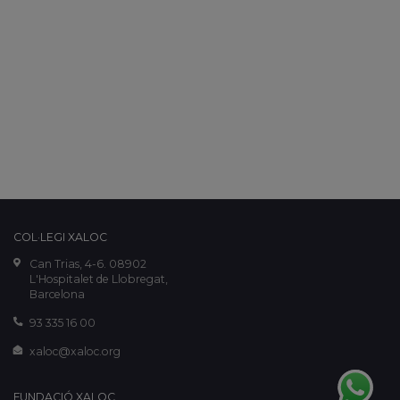
COL·LEGI XALOC
Can Trias, 4-6. 08902
L'Hospitalet de Llobregat,
Barcelona
93 335 16 00
xaloc@xaloc.org
FUNDACIÓ XALOC