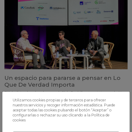
Un espacio para pararse a pensar en Lo
Que De Verdad Importa
El 1 de diciembre, los alumnos de 1º de Bachillerato asistieron a la IX
Edición del Congreso LQDVI, y algunos de ellos fueron voluntarios en
Utilizamos cookies propias y de terceros para ofrecer
la organización
nuestros servicios y recoger información estadística. Puede
aceptar todas las cookies pulsando el botón “Aceptar” o
configurarlas o rechazar su uso clicando a la
Política de
cookies