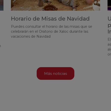
Horario de Misas de Navidad
U
p
Puedes consultar el horario de las misas que se
I
celebrarán en el Oratorio de Xaloc durante las
vacaciones de Navidad
El
as
n
al
o
Más noticias