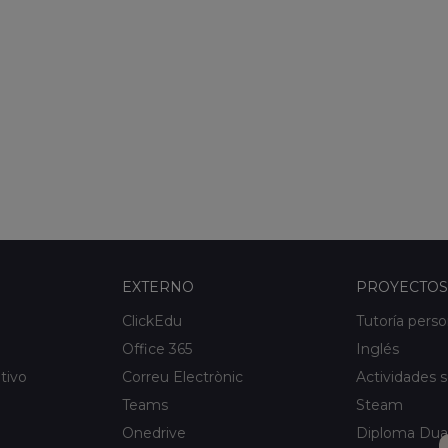
EXTERNO
PROYECTOS
ClickEdu
Tutoría perso
Office 365
Inglés
tivo
Correu Electrònic
Actividades s
Teams
Steam
Onedrive
Diploma Dua