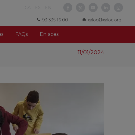
CA
ES
EN
93 335 16 00
xaloc@xaloc.org
es
FAQs
Enlaces
11/01/2024