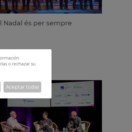
l Nadal és per sempre
nformación
rlas o rechazar su
Aceptar todas