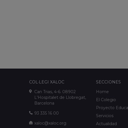
COL·LEGI XALOC
SECCIONES
Can Trias, 4-6. 08902
Home
L'Hospitalet de Llobregat,
El Colegio
Barcelona
Proyecto Educa
93 335 16 00
Servicios
xaloc@xaloc.org
Actualidad