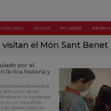
o Educativo
Servicios
Actualidad
Admision
 visitan el Món Sant Benet
uiado por el
la rica historia y
experiencia enriquecedora
ta, disfrutaron de un
éndose en la rica historia
ron en un maravilloso
ta del famoso mató, un