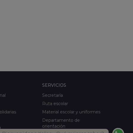
SERVICIOS
nal
Secretaría
Ruta escolar
olidarias
Material escolar y uniformes
Departamento de
orientación
l