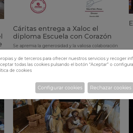
E
Cáritas entrega a Xaloc el
l
diploma Escuela con Corazón
e
Se apremia la generosidad y la valiosa colaboración
del colegio con las campañas de Navidad de Caritas
ropias y de terceros para ofrecer nuestros servicios y recoger i
ceptar todas las cookies pulsando el botón “Aceptar” o configura
ítica de cookies
Configurar cookies
Rechazar cookies