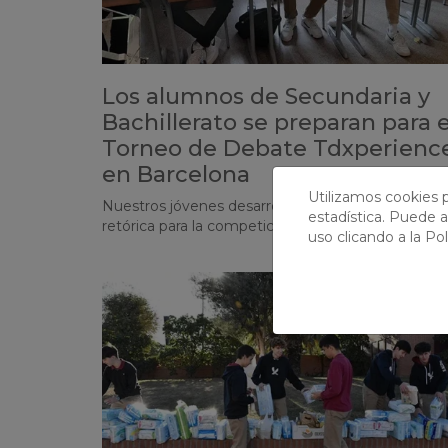
Los alumnos de Secundaria y
Bachillerato se preparan para e
Torneo de Debate Tdxperienc
en Barcelona
Utilizamos cookies p
Nuestros jóvenes desarrollan sus habilidades de
estadística. Puede a
retórica para la competición anual de debate
uso clicando a la
Pol