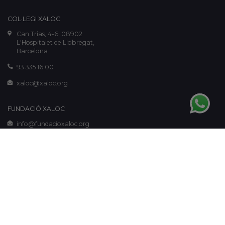
COL·LEGI XALOC
Can Trias, 4-6. 08902
L'Hospitalet de Llobregat,
Barcelona
93 335 16 00
xaloc@xaloc.org
FUNDACIÓ XALOC
info@fundacioxaloc.org
www.fundacioxaloc.org
Aviso legal
-
Política de cookies
-
Política de privacidad