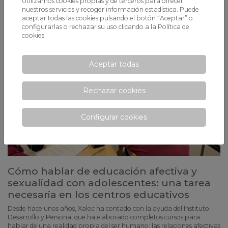
Utilizamos cookies propias y de terceros para ofrecer
nuestros servicios y recoger información estadística. Puede
aceptar todas las cookies pulsando el botón “Aceptar” o
configurarlas o rechazar su uso clicando a la
Política de
cookies
Aceptar todas
Rechazar cookies
Configurar cookies
Cómo hablar de educación afectiva y
sexualidad con adolescentes: una tarea
necesaria en los centros educativos
Desde hace unos años, Xaloc ha contado con la ayuda del Instituto
Desarrollo y Persona, que ha elaborado completos cursos para
hablar de una realidad propia del ser humano: las relaciones afectivas