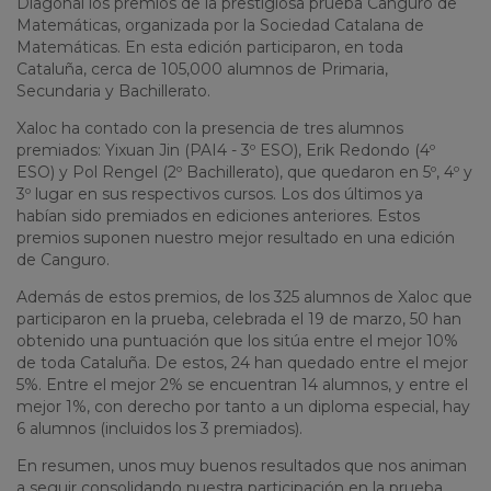
Diagonal los premios de la prestigiosa prueba Canguro de
Matemáticas, organizada por la Sociedad Catalana de
Matemáticas. En esta edición participaron, en toda
Cataluña, cerca de 105,000 alumnos de Primaria,
Secundaria y Bachillerato.
Xaloc ha contado con la presencia de tres alumnos
premiados: Yixuan Jin (PAI4 - 3º ESO), Erik Redondo (4º
ESO) y Pol Rengel (2º Bachillerato), que quedaron en 5º, 4º y
3º lugar en sus respectivos cursos. Los dos últimos ya
habían sido premiados en ediciones anteriores. Estos
premios suponen nuestro mejor resultado en una edición
de Canguro.
Además de estos premios, de los 325 alumnos de Xaloc que
participaron en la prueba, celebrada el 19 de marzo, 50 han
obtenido una puntuación que los sitúa entre el mejor 10%
de toda Cataluña. De estos, 24 han quedado entre el mejor
5%. Entre el mejor 2% se encuentran 14 alumnos, y entre el
mejor 1%, con derecho por tanto a un diploma especial, hay
6 alumnos (incluidos los 3 premiados).
En resumen, unos muy buenos resultados que nos animan
a seguir consolidando nuestra participación en la prueba