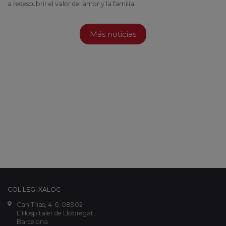
a redescubrir el valor del amor y la familia.
Más noticias
COL·LEGI XALOC
Can Trias, 4-6. 08902
L'Hospitalet de Llobregat,
Barcelona