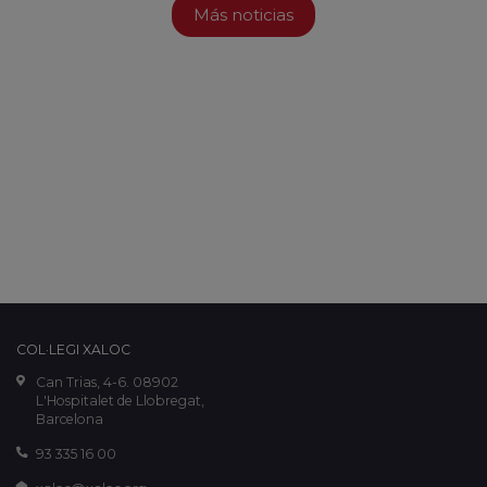
Más noticias
COL·LEGI XALOC
Can Trias, 4-6. 08902
L'Hospitalet de Llobregat,
Barcelona
93 335 16 00