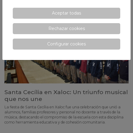
Aceptar todas
Rechazar cookies
Configurar cookies
Santa Cecília en Xaloc: Un triunfo musical
que nos une
La fiesta de Santa Cecília en Xaloc fue una celebración que unió a
alumnos, familias profesores y personal no docente a través de la
música, destacando el compromiso de la escuela con esta disciplina
como herramienta educativa y de cohesión comunitaria.