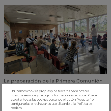
La preparación de la Primera Comunión
reúne a más de 60 familias
Utilizamos cookies propias y de terceros para ofrecer
Una actividad que combina sesiones formativas para padres e hijos
nuestros servicios y recoger información estadística. Puede
con la celebración de la Eucaristía, fomentando una vivencia más
aceptar todas las cookies pulsando el botón “Aceptar” o
cercana y enriquecedora de la fe en familia.
configurarlas o rechazar su uso clicando a la
Política de
cookies