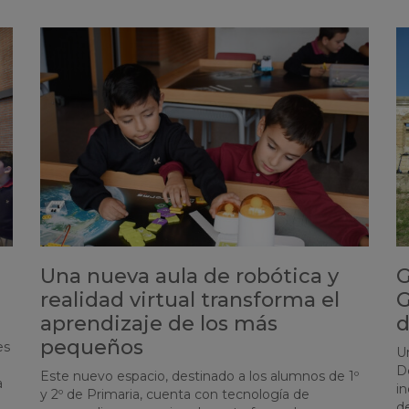
Una nueva aula de robótica y
G
realidad virtual transforma el
G
aprendizaje de los más
d
pequeños
es
Un
De
Este nuevo espacio, destinado a los alumnos de 1º
a
i
y 2º de Primaria, cuenta con tecnología de
d