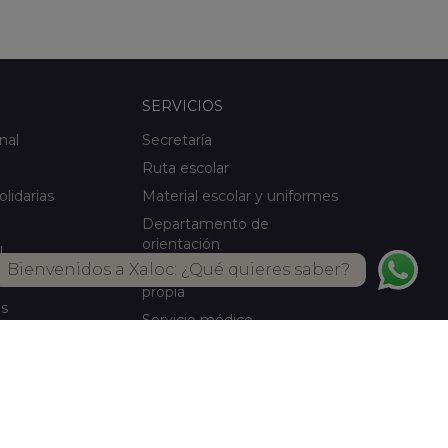
SERVICIOS
nal
Secretaría
Ruta escolar
olidarias
Material escolar y uniformes
Departamento de
orientación
l
Bienvenidos a Xaloc: ¿Qué quieres saber?
Servicio de comedor Cocina
ical
propia
es
Servicio médico
Actividades de verano
Biblioteca