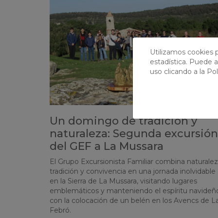
Utilizamos cookies p
estadística. Puede a
uso clicando a la
Pol
Un domingo de tradición y
naturaleza: Segunda excursión
del GEF a La Mussara
El Grupo Excursionista Familiar combina naturalez
tradición y convivencia en una jornada inolvidable
en la Sierra de La Mussara, visitando lugares
emblemáticos y manteniendo el espíritu navideñ
con la colocación de un belén en los Avencs de L
Febró.