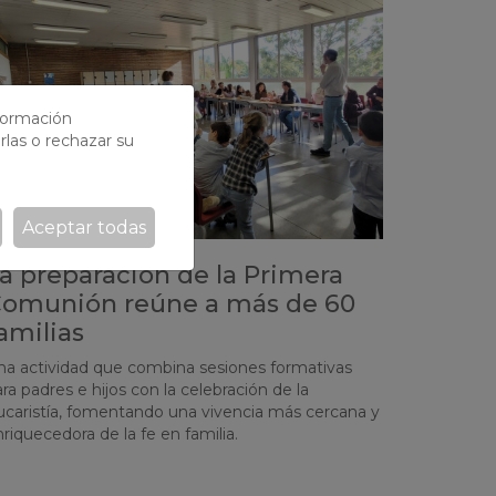
nformación
rlas o rechazar su
Aceptar todas
a preparación de la Primera
omunión reúne a más de 60
amilias
na actividad que combina sesiones formativas
ra padres e hijos con la celebración de la
ucaristía, fomentando una vivencia más cercana y
riquecedora de la fe en familia.