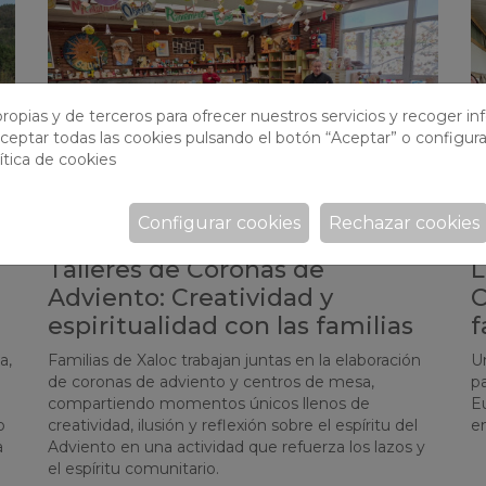
ropias y de terceros para ofrecer nuestros servicios y recoger i
ceptar todas las cookies pulsando el botón “Aceptar” o configura
ítica de cookies
Configurar cookies
Rechazar cookies
Talleres de Coronas de
L
Adviento: Creatividad y
C
espiritualidad con las familias
f
a,
Familias de Xaloc trabajan juntas en la elaboración
U
de coronas de adviento y centros de mesa,
pa
compartiendo momentos únicos llenos de
E
o
creatividad, ilusión y reflexión sobre el espíritu del
en
a
Adviento en una actividad que refuerza los lazos y
el espíritu comunitario.