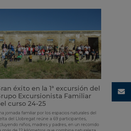
ran éxito en la 1ª excursión del
¡
rupo Excursionista Familiar
el curso 24-25
a jornada familiar por los espacios naturales del
lta del Llobregat reúne a 69 participantes,
ncluyendo niños, madres y padres, en un recorrido
e más de 12 kilómetros que combina naturaleza,