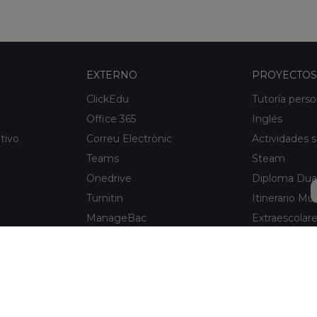
EXTERNO
PROYECTOS
ClickEdu
Tutoría perso
Office 365
Inglés
tivo
Correu Electrònic
Actividades s
Teams
Steam
Onedrive
Diploma Dua
Turnitin
Itinerario Mus
ManageBac
Extraescolar
Unportal
Xaloc Alumni
Connecta +
e Hospitalet
Xaloc Online