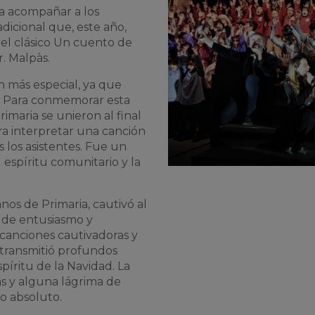
ra acompañar a los
dicional que, este año,
el clásico
Un cuento de
r.
Malpàs
.
n más especial, ya que
o. Para conmemorar esta
imaria se unieron al final
ra interpretar una canción
los asistentes. Fue un
espíritu comunitario y la
os de Primaria, cautivó al
a de entusiasmo y
 canciones cautivadoras y
 transmitió profundos
píritu de la Navidad. La
as y alguna lágrima de
o absoluto.