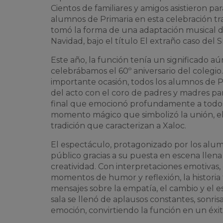
Cientos de familiares y amigos asistieron pa
alumnos de Primaria en esta celebración tra
tomó la forma de una adaptación musical d
Navidad
, bajo el título
El extraño caso del S
Este año, la función tenía un significado aú
celebrábamos el 60º aniversario del colegi
importante ocasión, todos los alumnos de Pr
del acto con el coro de padres y madres pa
final que emocionó profundamente a todos 
momento mágico que simbolizó la unión, el 
tradición que caracterizan a Xaloc.
El espectáculo, protagonizado por los alumn
público gracias a su puesta en escena llen
creatividad. Con interpretaciones emotivas,
momentos de humor y reflexión, la historia
mensajes sobre la empatía, el cambio y el es
sala se llenó de aplausos constantes, sonris
emoción, convirtiendo la función en un éxit