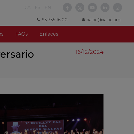
CA
ES
EN
93 335 16 00
xaloc@xaloc.org
es
FAQs
Enlaces
versario
16/12/2024