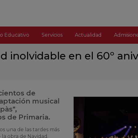
o Educativo
Servicios
Actualidad
Admision
d inolvidable en el 60º ani
cientos de
daptación musical
pàs",
s de Primaria.
mos una de las tardes más
 la obra de Navidad.