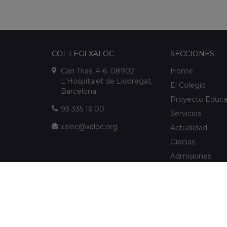
COL·LEGI XALOC
SECCIONES
Can Trias, 4-6. 08902
Home
L'Hospitalet de Llobregat,
El Colegio
Barcelona
Proyecto Educa
93 335 16 00
Servicios
xaloc@xaloc.org
Actualidad
Gracias
Admisiones
FUNDACIÓ XALOC
Multimedia
Extraescolares
info@fundacioxaloc.org
Colegio cerca d
www.fundacioxaloc.org
de Llobregat
FAQs