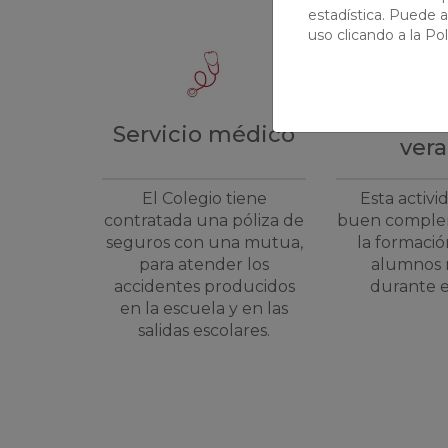
estadística. Puede a
uso clicando a la
Pol
Activid
Servicio médico
ver
El Colegio tiene
Esta activi
contratada una póliza de
buen comple
seguros con una mutua,
la formació
para atender los
alumnos 
accidentes producidos
durante e
en la escuela y en las
salidas escolares.