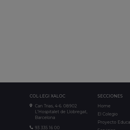
COL·LEGI XALOC
SECCIONES
Can Trias, 4-6. 08902
Home
L'Hospitalet de Llobregat,
El Colegio
Barcelona
Proyecto Educa
93 335 16 00