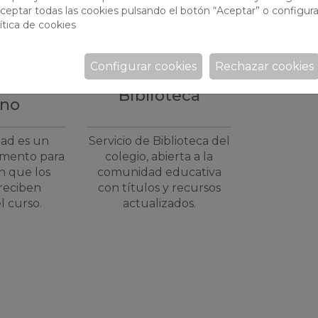
ceptar todas las cookies pulsando el botón “Aceptar” o configura
ítica de cookies
Configurar cookies
Rechazar cookies
ades de
Biblioteca
ano
dad es un
Servicio de Biblioteca del
mento para
colegio, abierta a la
n que los
comunidad educativa
reciben
con títulos y recursos
l curso.
actualizados.