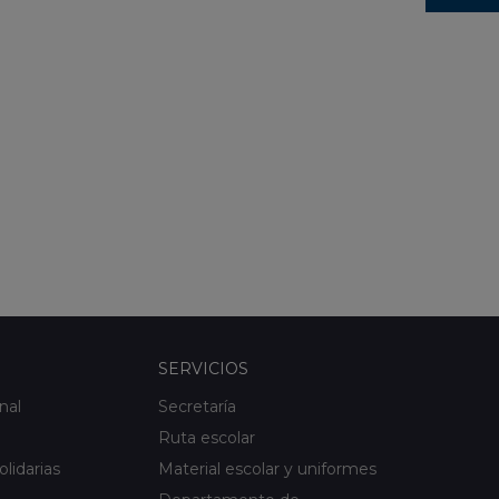
SERVICIOS
nal
Secretaría
Ruta escolar
olidarias
Material escolar y uniformes