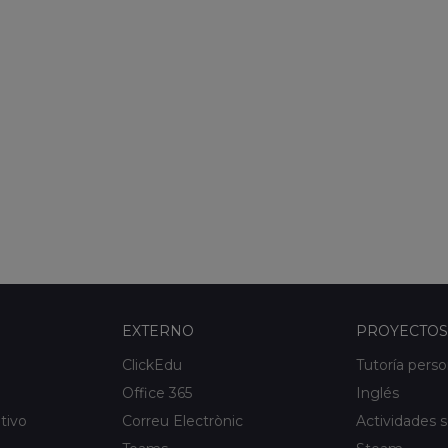
EXTERNO
PROYECTOS
ClickEdu
Tutoría perso
Office 365
Inglés
tivo
Correu Electrònic
Actividades s