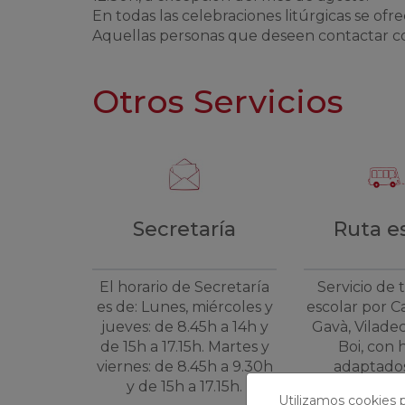
En todas las celebraciones litúrgicas se ofr
Aquellas personas que deseen contactar con
Otros Servicios
Secretaría
Ruta e
El horario de Secretaría
Servicio de 
es de: Lunes, miércoles y
escolar por Ca
jueves: de 8.45h a 14h y
Gavà, Vilade
de 15h a 17.15h. Martes y
Boi, con 
viernes: de 8.45h a 9.30h
adaptados
y de 15h a 17.15h.
seguri
Utilizamos cookies p