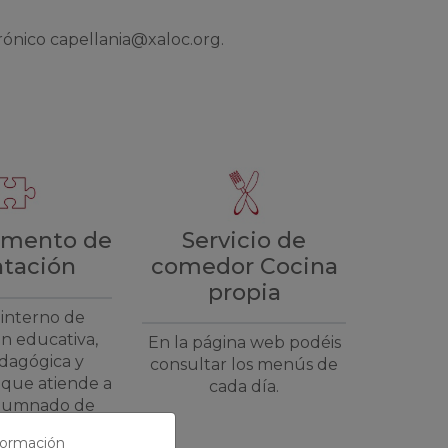
rónico capellania@xaloc.org.
Servicio de
amento de
comedor Cocina
ntación
propia
 interno de
ón educativa,
En la página web podéis
dagógica y
consultar los menús de
 que atiende a
cada día.
alumnado de
sus familias.
nformación