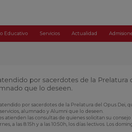
(current)
o Educativo
Servicios
Actualidad
Admision
 atendido por sacerdotes de la Prelatura 
lumnado que lo deseen.
, atendido por sacerdotes de la Prelatura del Opus Dei, 
 servicios, alumnado y Alumni que lo deseen.
es atienden las consultas de quienes solicitan su consejo 
nes, a las 8:15h y a las 10:50h, los días lectivos. Los domi