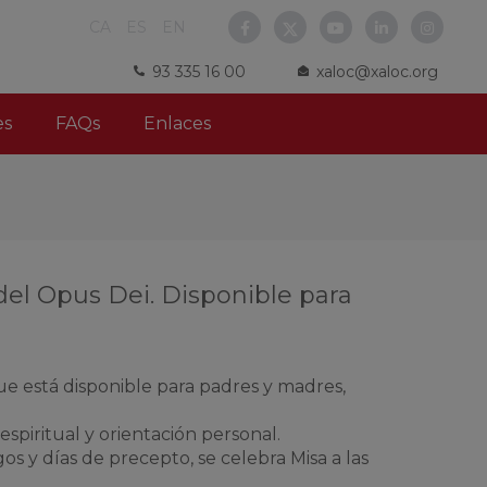
CA
ES
EN
93 335 16 00
xaloc@xaloc.org
es
FAQs
Enlaces
del Opus Dei. Disponible para
que está disponible para padres y madres,
espiritual y orientación personal.
ngos y días de precepto, se celebra Misa a las