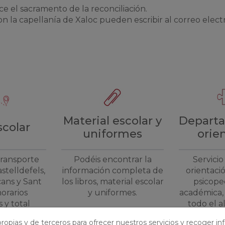
ece el sacramento de la reconciliación.
 la capellanía de Xaloc pueden escribir al correo elect
Material escolar y
Depart
scolar
uniformes
orie
transporte
Podéis encontrar la
Servicio
stelldefels,
información completa de
orientaci
cans y Sant
los libros, material escolar
psicope
horarios
y uniformes.
académica,
 y total
todo el 
dad.
Xaloc y a 
ropias y de terceros para ofrecer nuestros servicios y recoger i