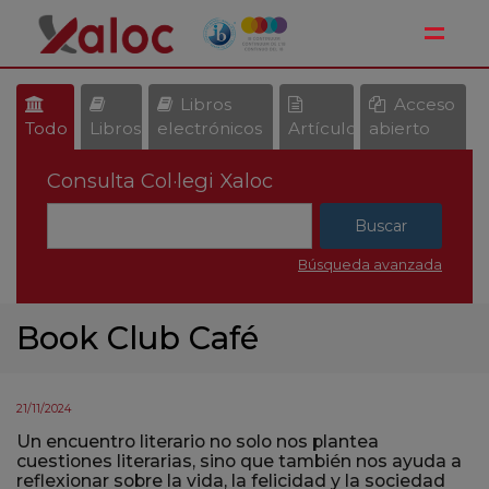
Toggle
Libros
Acceso
Todo
Libros
electrónicos
Artículos
abierto
Consulta Col·legi Xaloc
Búsqueda avanzada
Book Club Café
21/11/2024
Un encuentro literario no solo nos plantea
cuestiones literarias, sino que también nos ayuda a
reflexionar sobre la vida, la felicidad y la sociedad