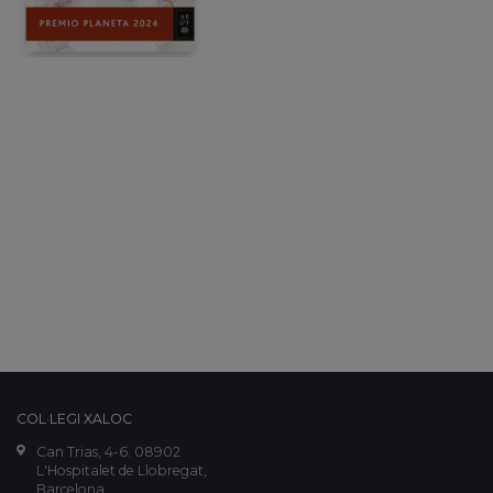
COL·LEGI XALOC
Can Trias, 4-6. 08902
L'Hospitalet de Llobregat,
Barcelona