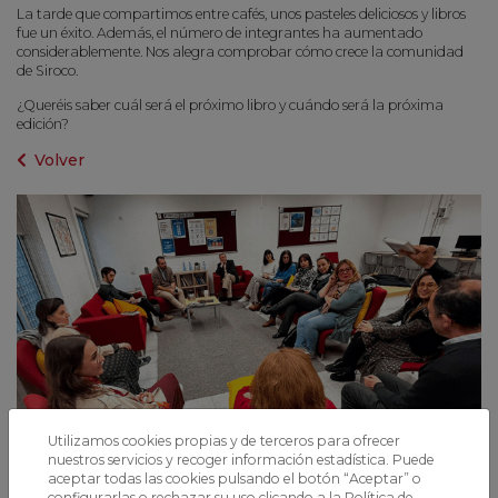
La tarde que compartimos entre cafés, unos pasteles deliciosos y libros
fue un éxito. Además, el número de integrantes ha aumentado
considerablemente. Nos alegra comprobar cómo crece la comunidad
de Siroco.
¿Queréis saber cuál será el próximo libro y cuándo será la próxima
edición?
Volver
Utilizamos cookies propias y de terceros para ofrecer
nuestros servicios y recoger información estadística. Puede
aceptar todas las cookies pulsando el botón “Aceptar” o
configurarlas o rechazar su uso clicando a la
Política de