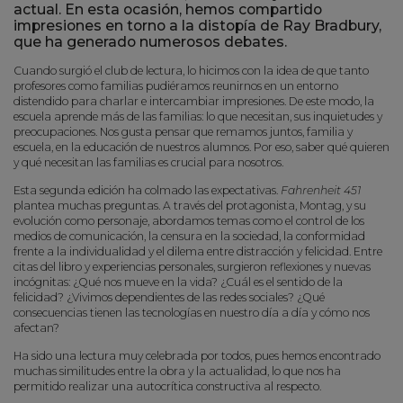
actual. En esta ocasión, hemos compartido
impresiones en torno a la distopía de Ray Bradbury,
que ha generado numerosos debates.
Cuando surgió el club de lectura, lo hicimos con la idea de que tanto
profesores como familias pudiéramos reunirnos en un entorno
distendido para charlar e intercambiar impresiones. De este modo, la
escuela aprende más de las familias: lo que necesitan, sus inquietudes y
preocupaciones. Nos gusta pensar que remamos juntos, familia y
escuela, en la educación de nuestros alumnos. Por eso, saber qué quieren
y qué necesitan las familias es crucial para nosotros.
Esta segunda edición ha colmado las expectativas.
Fahrenheit 451
plantea muchas preguntas. A través del protagonista, Montag, y su
evolución como personaje, abordamos temas como el control de los
medios de comunicación, la censura en la sociedad, la conformidad
frente a la individualidad y el dilema entre distracción y felicidad. Entre
citas del libro y experiencias personales, surgieron reflexiones y nuevas
incógnitas: ¿Qué nos mueve en la vida? ¿Cuál es el sentido de la
felicidad? ¿Vivimos dependientes de las redes sociales? ¿Qué
consecuencias tienen las tecnologías en nuestro día a día y cómo nos
afectan?
Ha sido una lectura muy celebrada por todos, pues hemos encontrado
muchas similitudes entre la obra y la actualidad, lo que nos ha
permitido realizar una autocrítica constructiva al respecto.