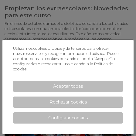
Empiezan los extraescolares: Novedades
para este curso
En el mes de octubre damos el pistoletazo de salida a las actividades
extraescolares, con una amplia oferta diseñada para fomentar el
crecimiento integral de los estudiantes. Este año, como novedad,
destacamos la incorporación de la robótica y el baloncesto,
ofreciendo a los estudiantes la oportunidad de explorar nuevas
Utilizamos cookies propias y de terceros para ofrecer
disciplinas tecnológicas y deportivas.
nuestros servicios y recoger información estadística. Puede
aceptar todas las cookies pulsando el botón “Aceptar” o
configurarlas o rechazar su uso clicando a la
Política de
cookies
Aceptar todas
Rechazar cookies
Configurar cookies