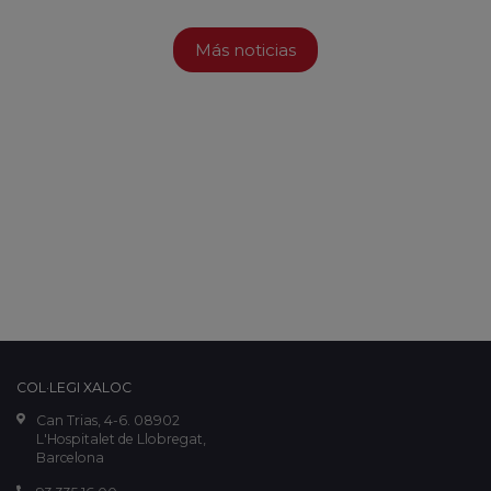
Más noticias
COL·LEGI XALOC
Can Trias, 4-6. 08902
L'Hospitalet de Llobregat,
Barcelona