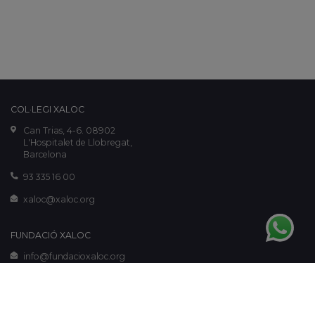
COL·LEGI XALOC
Can Trias, 4-6. 08902
L'Hospitalet de Llobregat,
Barcelona
93 335 16 00
xaloc@xaloc.org
FUNDACIÓ XALOC
info@fundacioxaloc.org
www.fundacioxaloc.org