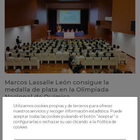
Marcos Lassalle León consigue la
medalla de plata en la Olimpiada
Nacional de Química
El alumno de 2º de Bachillerato de Xaloc ha sido el primer clasificado
Utilizamos cookies propias y de terceros para ofrecer
de Cataluña en una competición estatal con 120 participantes
nuestros servicios y recoger información estadística. Puede
celebrada este fin de semana en Alicante.
aceptar todas las cookies pulsando el botón “Aceptar” o
configurarlas o rechazar su uso clicando a la
Política de
cookies