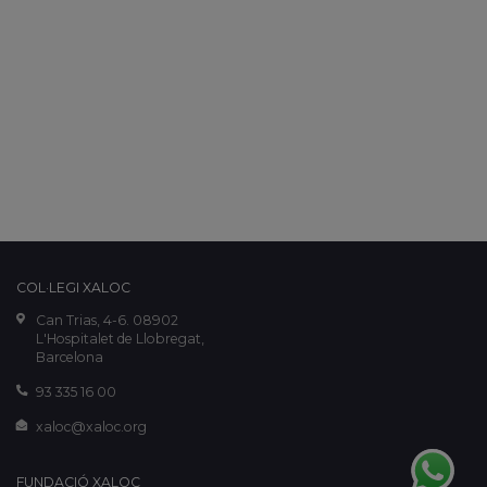
COL·LEGI XALOC
Can Trias, 4-6. 08902
L'Hospitalet de Llobregat,
Barcelona
93 335 16 00
xaloc@xaloc.org
FUNDACIÓ XALOC