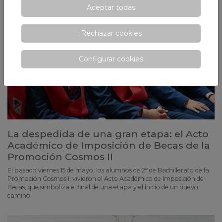
Aceptar todas
Rechazar cookies
Configurar cookies
La despedida de una gran etapa: el Acto
Académico de Imposición de Becas de la
Promoción Cosmos II
El pasado viernes 15 de mayo, los alumnos de 2º de Bachillerato de la
Promoción Cosmos II vivieron el Acto Académico de Imposición de
Becas, que simboliza el final de una etapa y el inicio de un nuevo
camino.