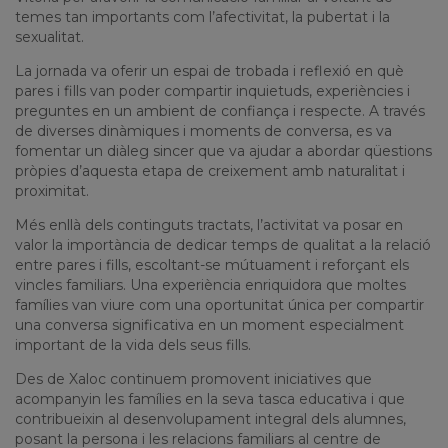
temes tan importants com l’afectivitat, la pubertat i la
sexualitat.
La jornada va oferir un espai de trobada i reflexió en què
pares i fills van poder compartir inquietuds, experiències i
preguntes en un ambient de confiança i respecte. A través
de diverses dinàmiques i moments de conversa, es va
fomentar un diàleg sincer que va ajudar a abordar qüestions
pròpies d’aquesta etapa de creixement amb naturalitat i
proximitat.
Més enllà dels continguts tractats, l’activitat va posar en
valor la importància de dedicar temps de qualitat a la relació
entre pares i fills, escoltant-se mútuament i reforçant els
vincles familiars. Una experiència enriquidora que moltes
famílies van viure com una oportunitat única per compartir
una conversa significativa en un moment especialment
important de la vida dels seus fills.
Des de Xaloc continuem promovent iniciatives que
acompanyin les famílies en la seva tasca educativa i que
contribueixin al desenvolupament integral dels alumnes,
posant la persona i les relacions familiars al centre de