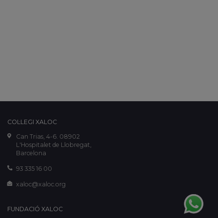
COL·LEGI XALOC
Can Trias, 4-6. 08902
L'Hospitalet de Llobregat,
Barcelona
93 335 16 00
xaloc@xaloc.org
FUNDACIÓ XALOC