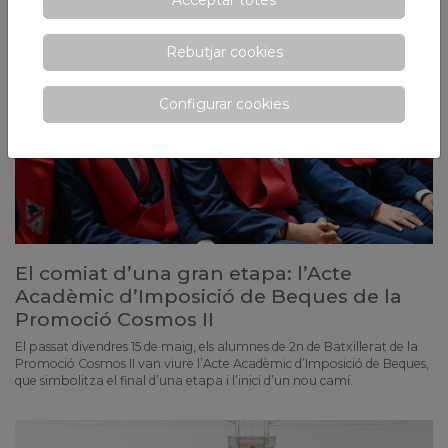
Rebutjar cookies
Configurar cookies
El comiat d’una gran etapa: l’Acte
Acadèmic d’Imposició de Beques de la
Promoció Cosmos II
El passat divendres 15 de maig, els alumnes de 2n de Batxillerat de la
Promoció Cosmos II van viure l’Acte Acadèmic d’Imposició de Beques,
que simbolitza el final d’una etapa i l’inici d’un nou camí.