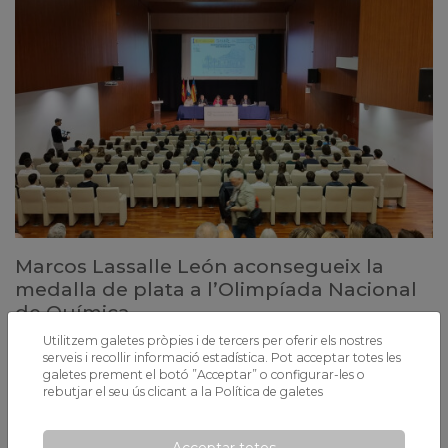
Marcos Lassalle León aconsegueix la
medalla de plata a l’Olimpíada Nacional
de Química
L’alumne de 2n de Batxillerat de Xaloc ha estat el primer classificat de
Utilitzem galetes pròpies i de tercers per oferir els nostres
Catalunya en una competició estatal amb 120 participants
serveis i recollir informació estadística. Pot acceptar totes les
celebrada aquest cap de setmana a Alacant.
galetes prement el botó ”Acceptar” o configurar-les o
rebutjar el seu ús clicant a la
Política de galetes
Acceptar totes