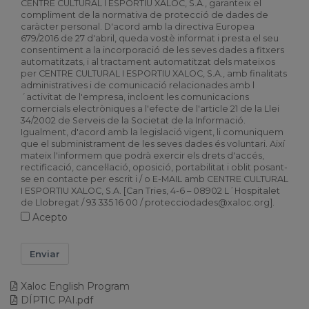
CENTRE CULTURAL I ESPORTIU XALOC, S.A., garanteix el
compliment de la normativa de protecció de dades de
caràcter personal. D'acord amb la directiva Europea
679/2016 de 27 d'abril, queda vostè informat i presta el seu
consentiment a la incorporació de les seves dades a fitxers
automatitzats, i al tractament automatitzat dels mateixos
per CENTRE CULTURAL I ESPORTIU XALOC, S.A., amb finalitats
administratives i de comunicació relacionades amb l
´activitat de l'empresa, incloent les comunicacions
comercials electròniques a l'efecte de l'article 21 de la Llei
34/2002 de Serveis de la Societat de la Informació.
Igualment, d'acord amb la legislació vigent, li comuniquem
que el subministrament de les seves dades és voluntari. Així
mateix l'informem que podrà exercir els drets d'accés,
rectificació, cancel·lació, oposició, portabilitat i oblit posant-
se en contacte per escrit i / o E-MAIL amb CENTRE CULTURAL
I ESPORTIU XALOC, S.A. [Can Tries, 4-6 – 08902 L´Hospitalet
de Llobregat / 93 335 16 00 / protecciodades@xaloc.org].
Acepto
Enviar
Xaloc English Program
DÍPTIC PAI.pdf