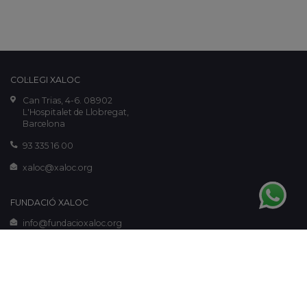
COL·LEGI XALOC
Can Trias, 4-6. 08902
L'Hospitalet de Llobregat,
Barcelona
93 335 16 00
xaloc@xaloc.org
FUNDACIÓ XALOC
info@fundacioxaloc.org
www.fundacioxaloc.org