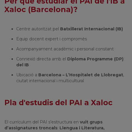
Per què estudiar el PAI de l'IB a
Xaloc (Barcelona)?
Centre autoritzat pel
Batxillerat Internacional (IB)
Equip docent expert i compromès
Acompanyament acadèmic i personal constant
Connexió directa amb el
Diploma Programme (DP)
del IB
Ubicació a
Barcelona – L’Hospitalet de Llobregat
,
ciutat internacional i multicultural
Pla d'estudis del PAI a Xaloc
El currículum del PAI s’estructura en
vuit grups
d’assignatures troncals
:
Llengua i Literatura,