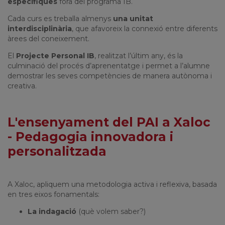
específiques
fora del programa IB.
Cada curs es treballa almenys
una unitat
interdisciplinària
, que afavoreix la connexió entre diferents
àrees del coneixement.
El
Projecte Personal IB
, realitzat l’últim any, és la
culminació del procés d’aprenentatge i permet a l’alumne
demostrar les seves competències de manera autònoma i
creativa.
L'ensenyament del PAI a Xaloc
- Pedagogia innovadora i
personalitzada
A Xaloc, apliquem una metodologia activa i reflexiva, basada
en tres eixos fonamentals:
La indagació
(què volem saber?)