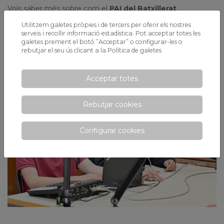
Vols saber més sobre com el
PAI del Batxillerat
Internacional a Xaloc
pot ser l’opció ideal per al teu fill?
Utilitzem galetes pròpies i de tercers per oferir els nostres
serveis i recollir informació estadística. Pot acceptar totes les
CONTACTA AMB NOSALTRES
avui mateix i descobreix
galetes prement el botó ”Acceptar” o configurar-les o
com formem
ciutadans globals preparats per al futur
.
rebutjar el seu ús clicant a la
Política de galetes
Acceptar totes
Rebutjar cookies
Configurar cookies