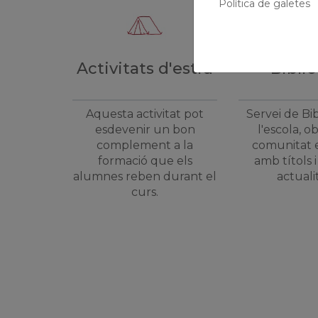
Política de galetes
Activitats d'estiu
Bibli
Aquesta activitat pot
Servei de Bi
esdevenir un bon
l'escola, o
complement a la
comunitat 
formació que els
amb títols 
alumnes reben durant el
actuali
curs.