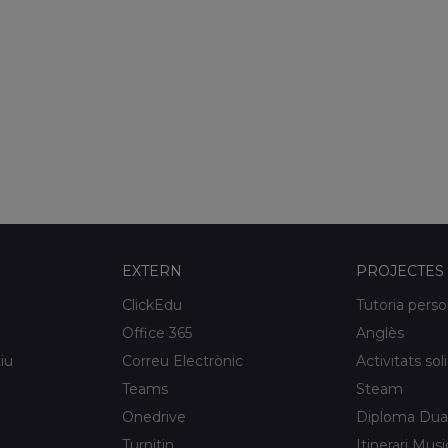
EXTERN
PROJECTES
ClickEdu
Tutoria perso
Office 365
Anglès
iu
Correu Electrònic
Activitats sol
Teams
Steam
Onedrive
Diploma Dua
Turnitin
Itinerari Musi