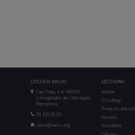
COL·LEGI XALOC
SECCIONS
Can Trias, 4-6. 08902
Home
L'Hospitalet de Llobregat,
El Col·legi
Barcelona
Projecte educat
93 335 16 00
Serveis
xaloc@xaloc.org
Actualitat
Gràcies