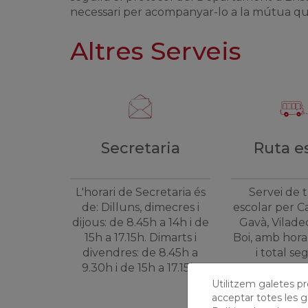
necessari per acompanyar-lo a la mútua que 
Altres Serveis
Secretaria
Ruta e
L'horari de Secretaria és
Servei de 
de: Dilluns, dimecres i
escolar per Ca
dijous: de 8.45h a 14h i de
Gavà, Vilade
15h a 17.15h. Dimarts i
Boi, amb hora
divendres: de 8.45h a
i total se
9.30h i de 15h a 17.15h.
Utilitzem galetes prò
acceptar totes les g