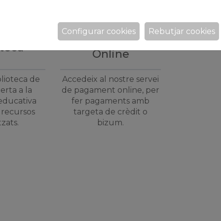
Configurar cookies
Rebutjar cookies
Pagaments
oteca
Online
blioteca de
Accedeix al nostre servei
berta a la
de pagament online, per
educativa
fer pagaments amb
i recursos
targeta de crèdit o
tzats.
bizum.