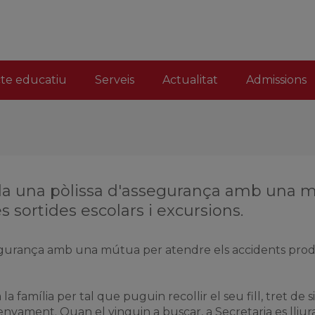
(current)
cte educatiu
Serveis
Actualitat
Admissions
tada una pòlissa d'assegurança amb una 
les sortides escolars i excursions.
egurança amb una mútua per atendre els accidents produïts 
 la família per tal que puguin recollir el seu fill, tret de
nyament. Quan el vinguin a buscar, a Secretaria es lliur