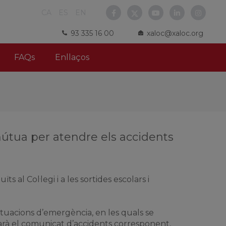
CA
ES
EN
93 335 16 00
xaloc@xaloc.org
FAQs
Enllaços
mútua per atendre els accidents
al Col·legi i a les sortides escolars i
 situacions d’emergència, en les quals se
arà el comunicat d’accidents corresponent,