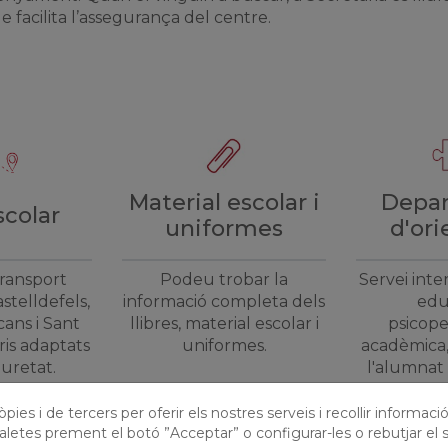
facilita l’assegurança del centre.
Material escolar i
Depa
scolar
uniformes
d'ori
transport
Podeu trobar la
Servei inte
stelldefels,
informació completa dels
edu
cans i Sant
llibres, material escolar i
psicope
ris adaptats
uniformes.
acadèmica,
guretat.
l'alumnat 
seves 
pies i de tercers per oferir els nostres serveis i recollir informaci
aletes prement el botó ”Acceptar” o configurar-les o rebutjar el s