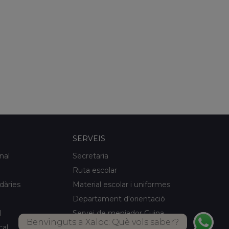
SERVEIS
nal
Secretaria
Ruta escolar
idàries
Material escolar i uniformes
Departament d'orientació
l
Servei de menjador Cuina
Benvinguts a Xaloc: Què vols saber?
pròpia
cal