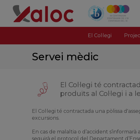
El Col·legi
Proje
Servei mèdic
El Col·legi té contrac
produïts al Col·legi i a 
El Col·legi té contractada una pòlissa d'ass
excursions.
En cas de malaltia o d’accident s’informarà a
seguirà el protocol del Departament d’Ense