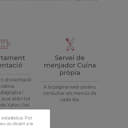
Servei de
rtament
menjador Cuina
entació
pròpia
rn d'orientació
cativa,
A la pàgina web podeu
dagògica i
consultar els menús de
 que atén tot
cada dia.
de Xaloc i les
famílies.
ó estadística. Pot
eu ús clicant a la