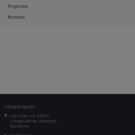
Projectes
Notícies
COL·LEGI XALOC
Can Trias, 4-6. 08902
L'Hospitalet de Llobregat,
Barcelona