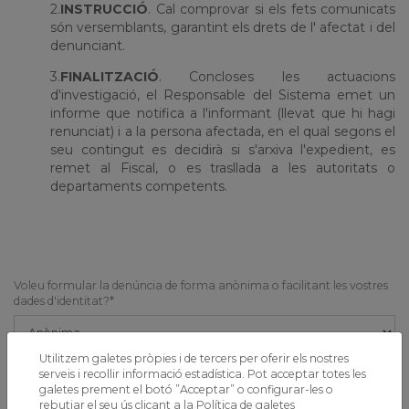
2.
INSTRUCCIÓ
. Cal comprovar si els fets comunicats
són versemblants, garantint els drets de l' afectat i del
denunciant.
3.
FINALITZACIÓ
. Concloses les actuacions
d'investigació, el Responsable del Sistema emet un
informe que notifica a l'informant (llevat que hi hagi
renunciat) i a la persona afectada, en el qual segons el
seu contingut es decidirà si s'arxiva l'expedient, es
remet al Fiscal, o es trasllada a les autoritats o
departaments competents.
Voleu formular la denúncia de forma anònima o facilitant les vostres
dades d'identitat?*
Utilitzem galetes pròpies i de tercers per oferir els nostres
Nom i cognoms
serveis i recollir informació estadística. Pot acceptar totes les
galetes prement el botó ”Acceptar” o configurar-les o
rebutjar el seu ús clicant a la
Política de galetes