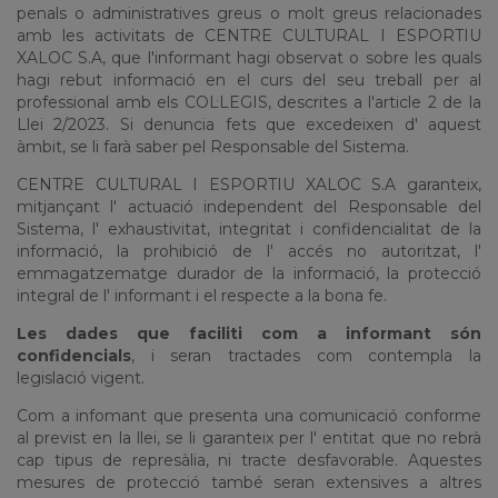
penals o administratives greus o molt greus relacionades
amb les activitats de CENTRE CULTURAL I ESPORTIU
XALOC S.A, que l'informant hagi observat o sobre les quals
hagi rebut informació en el curs del seu treball per al
professional amb els COL·LEGIS, descrites a l'article 2 de la
Llei 2/2023. Si denuncia fets que excedeixen d' aquest
àmbit, se li farà saber pel Responsable del Sistema.
CENTRE CULTURAL I ESPORTIU XALOC S.A garanteix,
mitjançant l' actuació independent del Responsable del
Sistema, l' exhaustivitat, integritat i confidencialitat de la
informació, la prohibició de l' accés no autoritzat, l'
emmagatzematge durador de la informació, la protecció
integral de l' informant i el respecte a la bona fe.
Les dades que faciliti com a informant són
confidencials
, i seran tractades com contempla la
legislació vigent.
Com a infomant que presenta una comunicació conforme
al previst en la llei, se li garanteix per l' entitat que no rebrà
cap tipus de represàlia, ni tracte desfavorable. Aquestes
mesures de protecció també seran extensives a altres