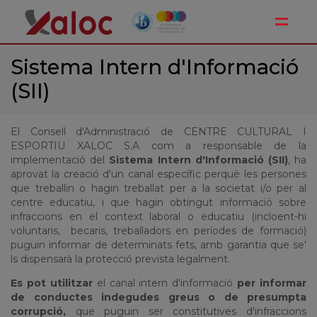
Toggle
Sistema Intern d'Informació
(SII)
El Consell d'Administració de CENTRE CULTURAL I
ESPORTIU XALOC S.A com a responsable de la
implementació del
Sistema Intern d'Informació (SII)
, ha
aprovat la creació d'un canal específic perquè les persones
que treballin o hagin treballat per a la societat i/o per al
centre educatiu, i que hagin obtingut informació sobre
infraccions en el context laboral o educatiu (incloent-hi
voluntaris, becaris, treballadors en períodes de formació)
puguin informar de determinats fets, amb garantia que se'
ls dispensarà la protecció prevista legalment.
Es pot utilitzar
el canal intern d'informació
per informar
de conductes indegudes greus o de presumpta
corrupció,
que puguin ser constitutives d'infraccions