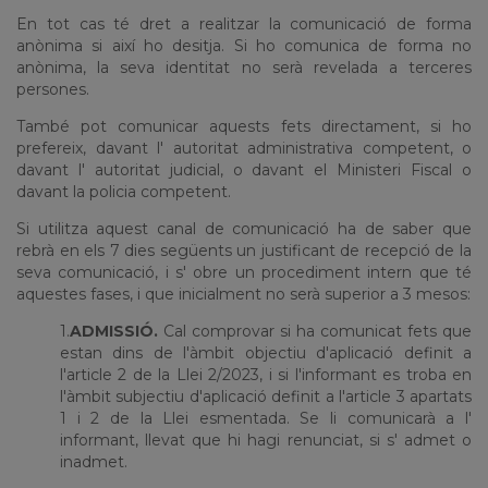
En tot cas té dret a realitzar la comunicació de forma
anònima si així ho desitja. Si ho comunica de forma no
anònima, la seva identitat no serà revelada a terceres
persones.
També pot comunicar aquests fets directament, si ho
prefereix, davant l' autoritat administrativa competent, o
davant l' autoritat judicial, o davant el Ministeri Fiscal o
davant la policia competent.
Si utilitza aquest canal de comunicació ha de saber que
rebrà en els 7 dies següents un justificant de recepció de la
seva comunicació, i s' obre un procediment intern que té
aquestes fases, i que inicialment no serà superior a 3 mesos:
1.
ADMISSIÓ.
Cal comprovar si ha comunicat fets que
estan dins de l'àmbit objectiu d'aplicació definit a
l'article 2 de la Llei 2/2023, i si l'informant es troba en
l'àmbit subjectiu d'aplicació definit a l'article 3 apartats
1 i 2 de la Llei esmentada. Se li comunicarà a l'
informant, llevat que hi hagi renunciat, si s' admet o
inadmet.