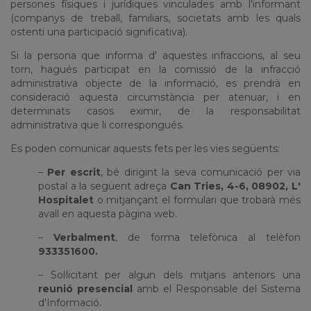
persones físiques i jurídiques vinculades amb l'informant
(companys de treball, familiars, societats amb les quals
ostenti una participació significativa).
Si la persona que informa d' aquestes infraccions, al seu
torn, hagués participat en la comissió de la infracció
administrativa objecte de la informació, es prendrà en
consideració aquesta circumstància per atenuar, i en
determinats casos eximir, de la responsabilitat
administrativa que li correspongués.
Es poden comunicar aquests fets per les vies següents:
–
Per escrit
, bé dirigint la seva comunicació per via
postal a la següent adreça
Can Tries, 4-6, 08902, L'
Hospitalet
o mitjançant el formulari que trobarà més
avall en aquesta pàgina web.
–
Verbalment
, de forma telefònica al telèfon
933351600.
– Sol·licitant per algun dels mitjans anteriors una
reunió presencial
amb el Responsable del Sistema
d'Informació.