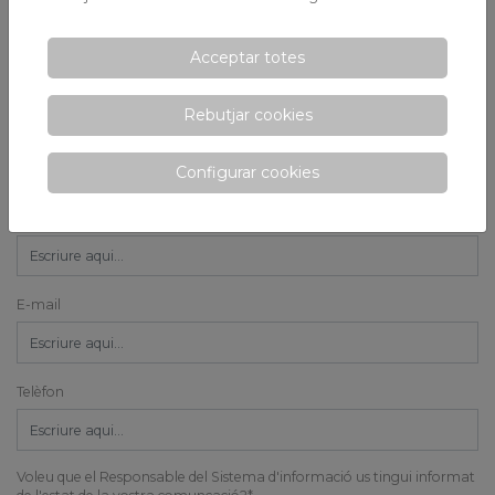
Forma de pagament
Acceptar totes
Rebutjar cookies
Número d'identificació
Configurar cookies
Direcció
E-mail
Telèfon
Voleu que el Responsable del Sistema d'informació us tingui informat