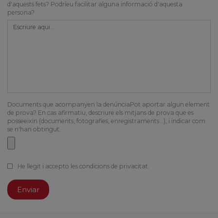
d'aquests fets? Podríeu facilitar alguna informació d'aquesta
persona?
Documents que acompanyen la denúnciaPot aportar algun element
de prova? En cas afirmatiu, descriure els mitjans de prova que es
posseeixin (documents, fotografies, enregistraments…), i indicar com
se n'han obtingut.
He llegit i accepto les condicions de privacitat.
Enviar