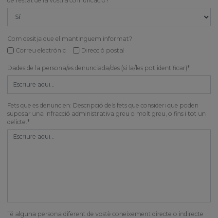
de l'estat de la vostra comuncació?*
Com desitja que el mantinguem informat?
Correu electrònic
Direcció postal
Dades de la persona/es denunciada/des (si la/les pot identificar)*
Fets que es denuncien: Descripció dels fets que consideri que poden
suposar una infracció administrativa greu o molt greu, o fins i tot un
delicte.*
Té alguna persona diferent de vostè coneixement directe o indirecte