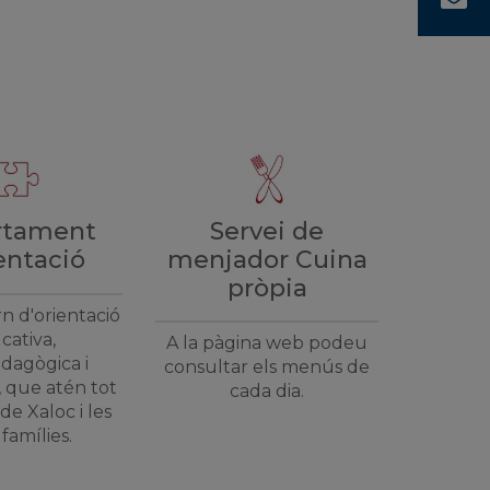
Servei de
rtament
menjador Cuina
entació
pròpia
rn d'orientació
cativa,
A la pàgina web podeu
dagògica i
consultar els menús de
 que atén tot
cada dia.
de Xaloc i les
famílies.