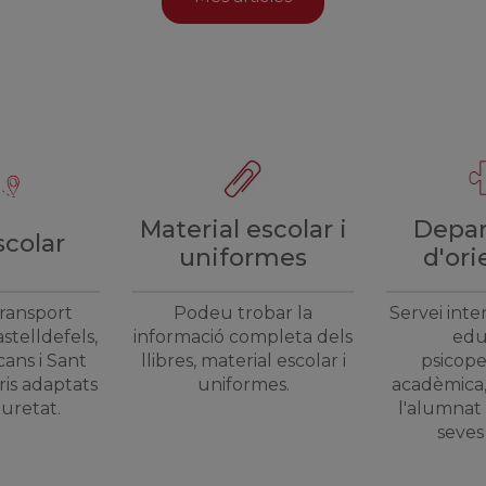
Material escolar i
Depa
scolar
uniformes
d'ori
transport
Podeu trobar la
Servei inte
stelldefels,
informació completa dels
edu
cans i Sant
llibres, material escolar i
psicope
ris adaptats
uniformes.
acadèmica,
guretat.
l'alumnat 
seves 