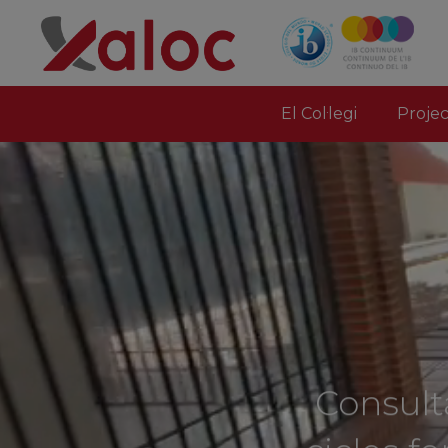
El Col·legi
Proje
Consulta
cicles f