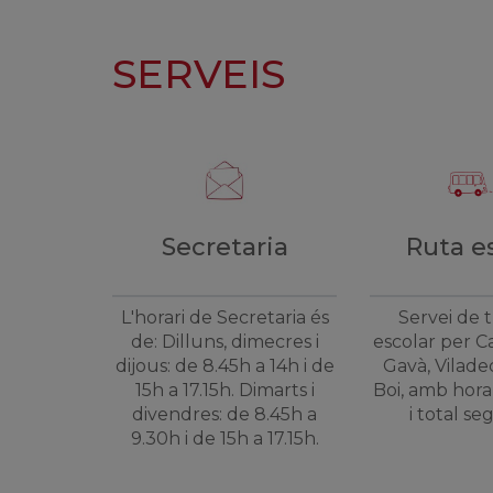
SERVEIS
Secretaria
Ruta e
L'horari de Secretaria és
Servei de 
de: Dilluns, dimecres i
escolar per Ca
dijous: de 8.45h a 14h i de
Gavà, Vilade
15h a 17.15h. Dimarts i
Boi, amb hora
divendres: de 8.45h a
i total se
9.30h i de 15h a 17.15h.