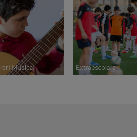
erari Musical
Extraescolars