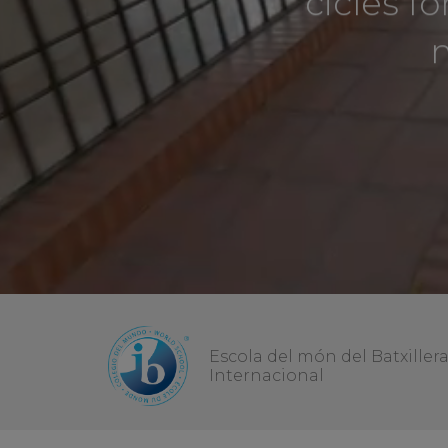
m
Escola del món del Batxiller
Internacional