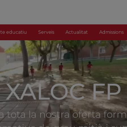
cte educatiu
Serveis
Actualitat
Admissions
XALOC FP
 tota la nostra oferta for
ormatius de grau mitjà i sup