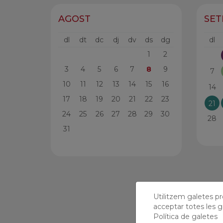
AGOST
SE
dl
dt
dc
dj
dv
ds
dg
dl
1
2
3
4
5
6
7
8
9
7
10
11
12
13
14
15
16
14
17
18
19
20
21
22
23
21
24
25
26
27
28
29
30
28
31
Utilitzem galetes prò
acceptar totes les g
Política de galetes