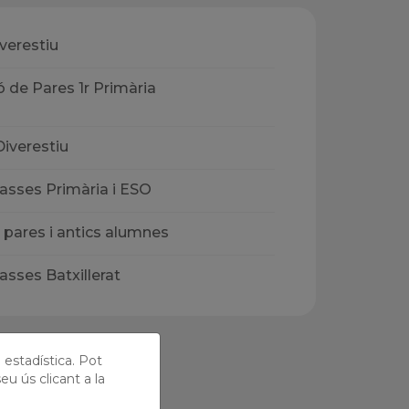
iverestiu
 de Pares 1r Primària
Diverestiu
classes Primària i ESO
 pares i antics alumnes
classes Batxillerat
ó estadística. Pot
eu ús clicant a la