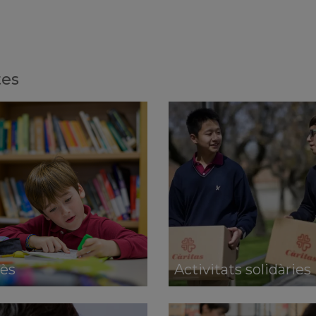
tes
ès
Activitats solidàries