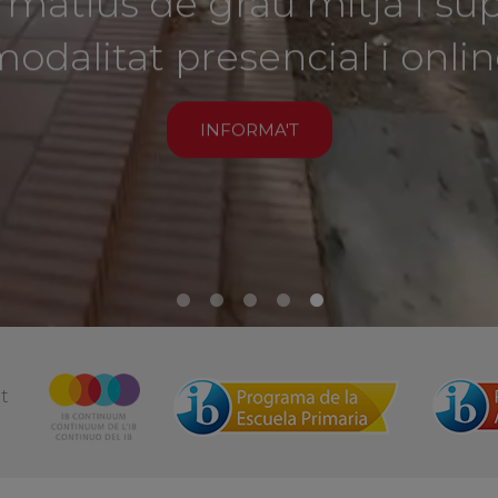
odalitat presencial i onli
INFORMA'T
at