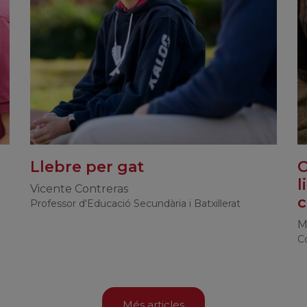
Llebre per gat
C
l
Vicente Contreras
Professor d'Educació Secundària i Batxillerat
M
Co
Més articles