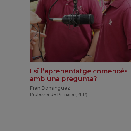
I si l’aprenentatge comencés
amb una pregunta?
Fran Domínguez
Professor de Primària (PEP)