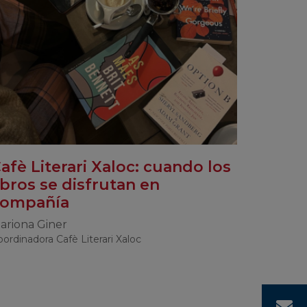
afè Literari Xaloc: cuando los
ibros se disfrutan en
compañía
ariona Giner
ordinadora Cafè Literari Xaloc
C