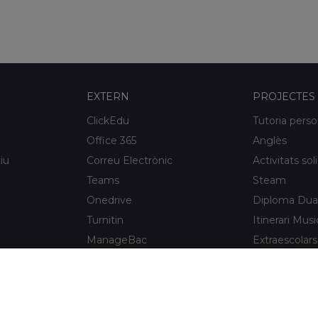
EXTERN
PROJECTES
ClickEdu
Tutoria perso
Office 365
Anglès
iu
Correu Electrònic
Activitats sol
Teams
Steam
Onedrive
Diploma Dua
Turnitin
Itinerari Musi
ManageBac
Extraescolars
Unportal
Xaloc Alumni
Connecta +
e l'Hospitalet
Xaloc Online