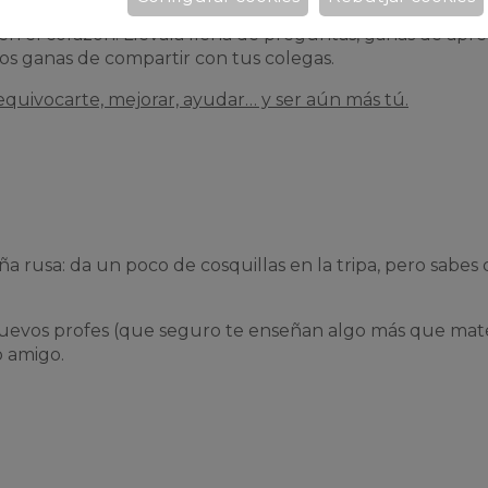
í en el corazón! Llévala llena de preguntas, ganas de apr
os ganas de compartir con tus colegas.
 equivocarte, mejorar, ayudar… y ser aún más tú.
a rusa: da un poco de cosquillas en la tripa, pero sabes
uevos profes (que seguro te enseñan algo más que mate
o amigo.