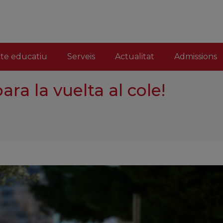
cte educatiu
Serveis
Actualitat
Admissions
ara la vuelta al cole!