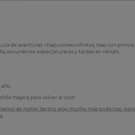
cula de aventuras: chapuzones infinitos, risas con primos
ia, excursiones espectaculares y tardes sin relojes.
 año.
ila mágica para volver al cole!
ablamos de meter dentro algo mucho más poderoso: gana
s.