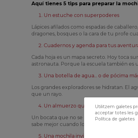
Aquí tienes 5 tips para preparar la moch
Un estuche con superpoderes
Lápices afilados como espadas de caballero
dragones, bosques o la cara de tu profe cuand
Cuadernos y agenda para tus aventur
Cada hoja es un mapa secreto. Hoy toca sum
astronauta. Porque la escuela también es 
Una botella de agua... o de pócima má
Los grandes exploradores se hidratan. El a
que un rayo.
Un almuerzo que te haga sonreír
Utilitzem galetes prò
acceptar totes les g
Un bocata que no se deshaga como un castill
Política de galetes
sabe mejor cuando lo compartes con algui
Una mochila invisible llena de ilusión