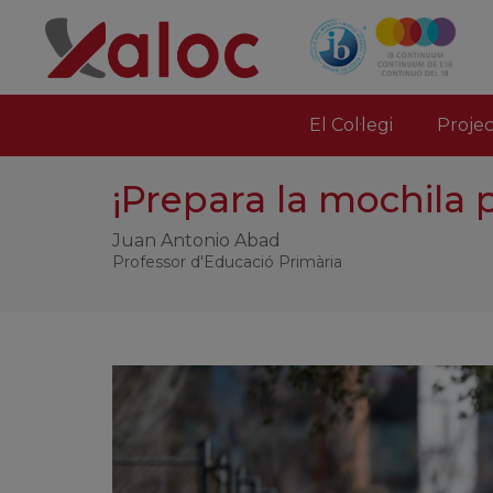
El Col·legi
Proje
¡Prepara la mochila p
Juan Antonio Abad
Professor d'Educació Primària