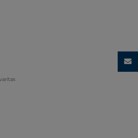
C
varitas