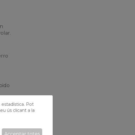
an
olar.
erro
pido
ó estadística. Pot
eu ús clicant a la
reo
Acceptar totes