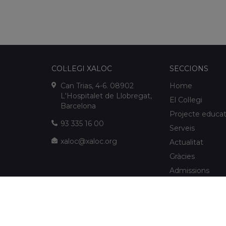
COL·LEGI XALOC
SECCIONS
Can Trias, 4-6. 08902
Home
L'Hospitalet de Llobregat,
El Col·legi
Barcelona
Projecte educat
93 335 16 00
Serveis
xaloc@xaloc.org
Actualitat
Gràcies
Admissions
FUNDACIÓ XALOC
Multimèdia
Extraescolars
info@fundacioxaloc.org
Col·legi a prop d
www.fundacioxaloc.org
de Llobregat