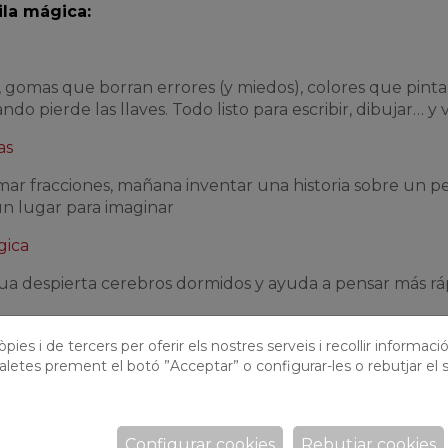
ila mágica:
, gomas que borran errores (y miedos), colores que pint
o pierde las llaves. Todo listo para escribir, dibujar… y v
as
ar fracciones, mañana inventar una historia sobre un p
un lugar para imaginar
gica
gua despierta cerebros dormidos y ayuda a pensar más rá
pies i de tercers per oferir els nostres serveis i recollir informaci
aletes prement el botó ”Acceptar” o configurar-les o rebutjar el s
o de arena, fruta fresquita y alguna sorpresilla. ¡El rec
en!
Configurar cookies
Rebutjar cookies