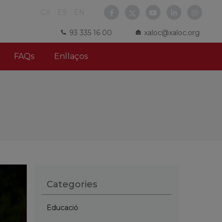
CA
ES
EN
93 335 16 00
xaloc@xaloc.org
FAQs
Enllaços
Categories
Educació