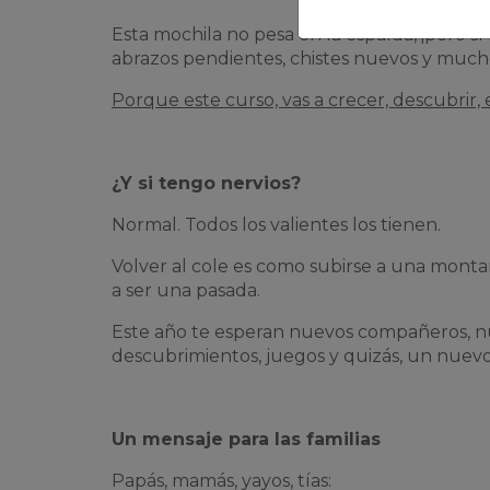
Esta mochila no pesa en la espalda, ¡pero s
abrazos pendientes, chistes nuevos y much
Porque este curso, vas a crecer, descubrir,
¿Y si tengo nervios?
Normal. Todos los valientes los tienen.
Volver al cole es como subirse a una montañ
a ser una pasada.
Este año te esperan nuevos compañeros, n
descubrimientos, juegos y quizás, un nuev
Un mensaje para las familias
Papás, mamás, yayos, tías: