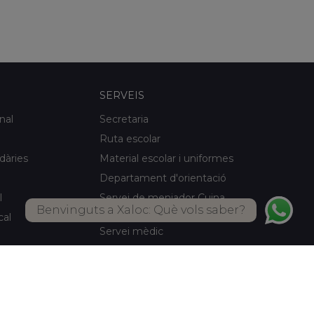
SERVEIS
nal
Secretaria
Ruta escolar
idàries
Material escolar i uniformes
Departament d'orientació
l
Servei de menjador Cuina
Benvinguts a Xaloc: Què vols saber?
pròpia
cal
Servei mèdic
Activitats d'estiu
Biblioteca