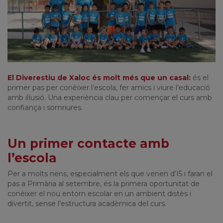
El Diverestiu de Xaloc és molt més que un casal:
és el
primer pas per conèixer l’escola, fer amics i viure l’educació
amb il·lusió. Una experiència clau per començar el curs amb
confiança i somriures.
Un primer contacte amb
l’escola
Per a molts nens, especialment els que venen d’I5 i faran el
pas a Primària al setembre, és la primera oportunitat de
conèixer el nou entorn escolar en un ambient distès i
divertit, sense l’estructura acadèmica del curs.