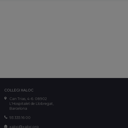
COL·LEGI XALOC
Can Trias, 4-6. 08902
L'Hospitalet de Llobregat,
Barcelona
93 335 16 00
xaloc@xaloc.org