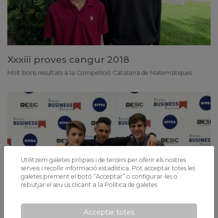
Xxxiii proves cangur 2018
Molt bons resultats a la Competició Catalana de Matemàtiques
Utilitzem galetes pròpies i de tercers per oferir els nostres
serveis i recollir informació estadística. Pot acceptar totes les
galetes prement el botó ”Acceptar” o configurar-les o
rebutjar el seu ús clicant a la
Política de galetes
Acceptar totes