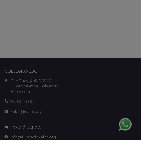
COL·LEGI XALOC
Can Trias, 4-6. 08902
L'Hospitalet de Llobregat,
Barcelona
93 335 16 00
xaloc@xaloc.org
FUNDACIÓ XALOC
info@fundacioxaloc.org