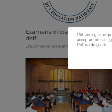
Exàmens oficials de francès
Utilitzem galetes prò
delf
acceptar totes les g
Política de galetes
El alumnes és van examinar del B1 i A1