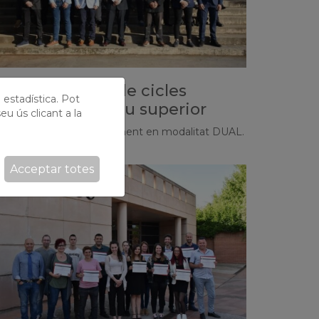
cte acadèmic de cicles
ó estadística. Pot
ormatius de grau superior
eu ús clicant a la
s la 2a promoció íntegrament en modalitat DUAL.
Acceptar totes