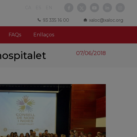
CA
ES
EN
93 335 16 00
xaloc@xaloc.org
FAQs
Enllaços
hospitalet
07/06/2018