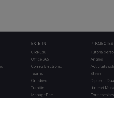
EXTERN
PROJECTES
ClickEdu
Tutoria perso
Office 365
Anglès
iu
Correu Electrònic
Activitats sol
Teams
Steam
Onedrive
Diploma Dua
Turnitin
Itinerari Musi
ManageBac
Extraescolars
Unportal
Xaloc Alumni
Connecta +