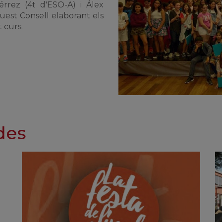
rrez (4t d'ESO-A) i Álex
uest Consell elaborant els
 curs.
des