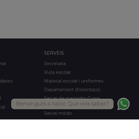
SERVEIS
nal
Secretaria
Ruta escolar
idàries
Material escolar i uniformes
Departament d'orientació
l
Servei de menjador Cuina
Benvinguts a Xaloc: Què vols saber?
pròpia
cal
Servei mèdic
Activitats d'estiu
Biblioteca