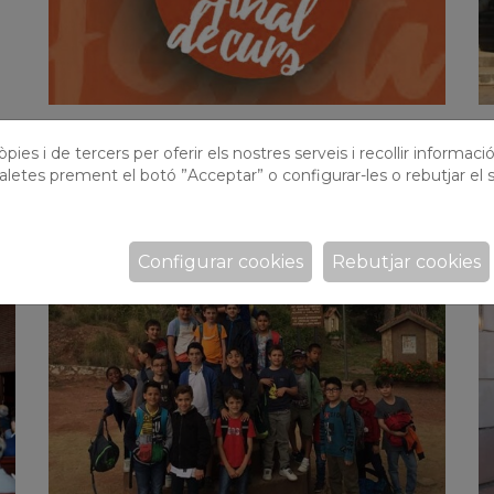
Festa final de curs 2018
A
pies i de tercers per oferir els nostres serveis i recollir informaci
f
Divendres 8 de juny a les 17h. Us hi esperem a
aletes prement el botó ”Acceptar” o configurar-les o rebutjar el s
tots!!!
É
Configurar cookies
Rebutjar cookies