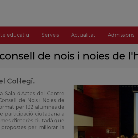
cte educatiu
Serveis
Actualitat
Admissions
consell de nois i noies de l'
 Col·legi.
la Sala d'Actes del Centre
Consell de Nois i Noies de
(format per 132 alumnes de
e participació ciutadana a
 temes d'interès ciutadà que
 propostes per millorar la