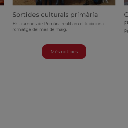
Sortides culturals primària
C
p
n
Els alumnes de Primària realitzen el tradicional
romiatge del mes de maig.
P
Més notícies