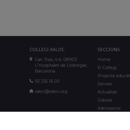
COL·LEGI XALOC
SECCIONS
Can Trias, 4-6. 08902
Home
L'Hospitalet de Llobregat,
El Col·legi
Barcelona
Projecte educat
93 335 16 00
Serveis
xaloc@xaloc.org
Actualitat
Gràcies
Admissions
FUNDACIÓ XALOC
Multimèdia
Extraescolars
info@fundacioxaloc.org