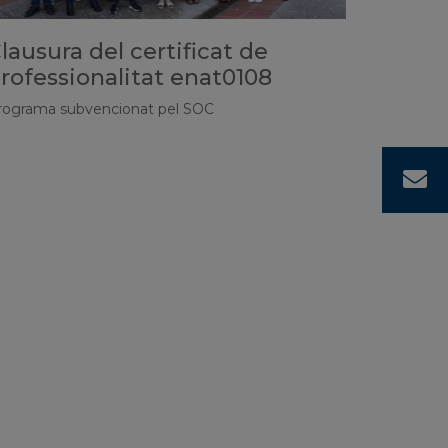
lausura del certificat de
rofessionalitat enat0108
rograma subvencionat pel SOC
C