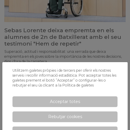
Sebas Lorente deixa empremta en els
alumnes de 2n de Batxillerat amb el seu
testimoni "Hem de repetir"
Superació, actitud i responsabilitat: una xerrada que deixa
empremta en els joves sobre la importància de les nostres decisions,
dins i fora de la carretera.
Utilitzem galetes pròpies i de tercers per oferir els nostres
serveis i recollir informació estadística. Pot acceptar totes les
galetes prement el botó ”Acceptar” o configurar-les o
rebutjar el seu ús clicant a la
Política de galetes
Acceptar totes
Rebutjar cookies