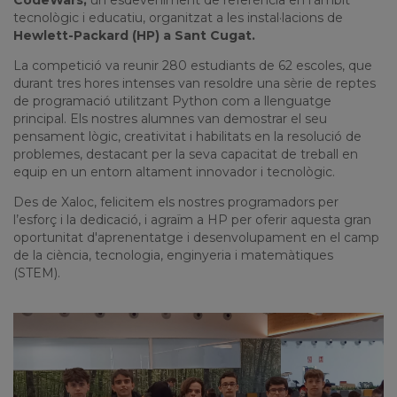
CodeWars
,
un
esdeveniment
de
referència
en
l'àmbit
tecnològic
i
educatiu
,
organitzat
a les
instal·lacions
de
Hewlett-Packard (HP)
a
Sant Cugat
.
La
competició
va
reunir
280
estudiants
de 62
escoles
, que
durant
tres
hores
intenses
van
resoldre
una
sèrie
de
reptes
de
programació
utilitzant
Python
com
a
llenguatge
principal.
Els
nostres
alumnes
van
demostrar el
seu
pensament
lògic
,
creativitat
i
habilitats
en la
resolució
de
problemes
,
destacant
per la
seva
capacitat
de
treball
en
equip
en un
entorn
altament
innovador i
tecnològic
.
Des de
Xaloc
,
felicitem
els
nostres
programadors
per
l’esforç
i la
dedicació
, i
agraïm
a
HP
per
oferir
aquesta
gran
oportunitat
d'aprenentatge
i
desenvolupament
en el
camp
de la
ciència
,
tecnologia
,
enginyeria
i
matemàtiques
(STEM)
.