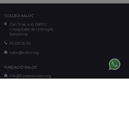
COL·LEGI XALOC
Can Trias, 4-6. 08902
L'Hospitalet de Llobregat,
Barcelona
93 335 16 00
xaloc@xaloc.org
FUNDACIÓ XALOC
info@fundacioxaloc.org
www.fundacioxaloc.org