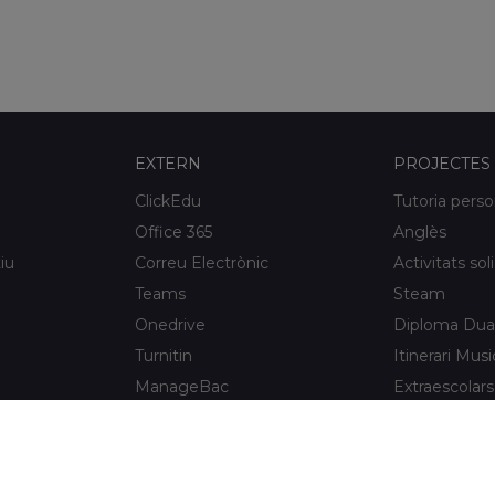
EXTERN
PROJECTES
ClickEdu
Tutoria perso
Office 365
Anglès
iu
Correu Electrònic
Activitats sol
Teams
Steam
Onedrive
Diploma Dua
Turnitin
Itinerari Musi
ManageBac
Extraescolars
Unportal
Xaloc Alumni
Connecta +
e l'Hospitalet
Xaloc Online