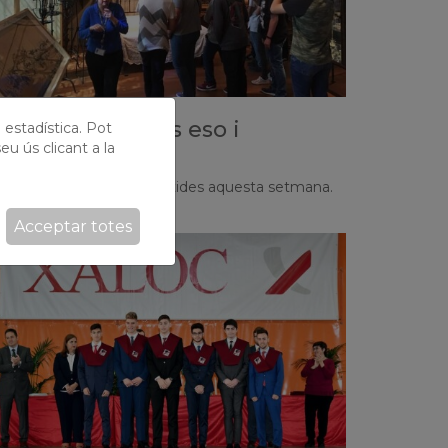
ortides culturals eso i
ó estadística. Pot
eu ús clicant a la
atxillerat
ls alumnes tindran les sortides aquesta setmana.
Acceptar totes