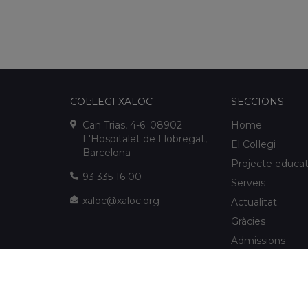
COL·LEGI XALOC
SECCIONS
Can Trias, 4-6. 08902
Home
L'Hospitalet de Llobregat,
El Col·legi
Barcelona
Projecte educat
93 335 16 00
Serveis
xaloc@xaloc.org
Actualitat
Gràcies
Admissions
FUNDACIÓ XALOC
Multimèdia
Extraescolars
info@fundacioxaloc.org
Col·legi a prop d
www.fundacioxaloc.org