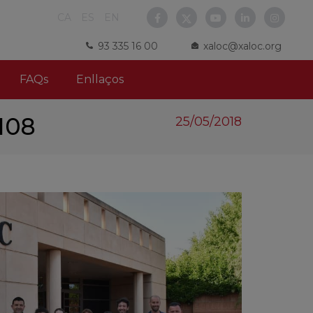
CA
ES
EN
93 335 16 00
xaloc@xaloc.org
FAQs
Enllaços
0108
25/05/2018