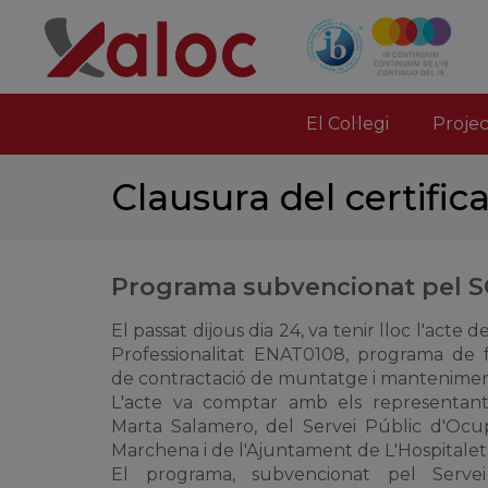
El Col·legi
Proje
Clausura del certific
Programa subvencionat pel 
El passat dijous dia 24, va tenir lloc l'acte 
Professionalitat
ENAT0108
, programa de
de contractació de muntatge i manteniment
L'acte va comptar amb els representant
Marta
Salamero
, del Servei Públic d'Ocu
Marchena i de l'Ajuntament de L'Hospitalet
El programa, subvencionat pel Serve