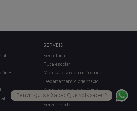
SERVEIS
nal
Secretaria
Ruta escolar
idàries
Material escolar i uniformes
Departament d'orientació
l
Servei de menjador Cuina
Benvinguts a Xaloc: Què vols saber?
pròpia
cal
Servei mèdic
Activitats d'estiu
Biblioteca