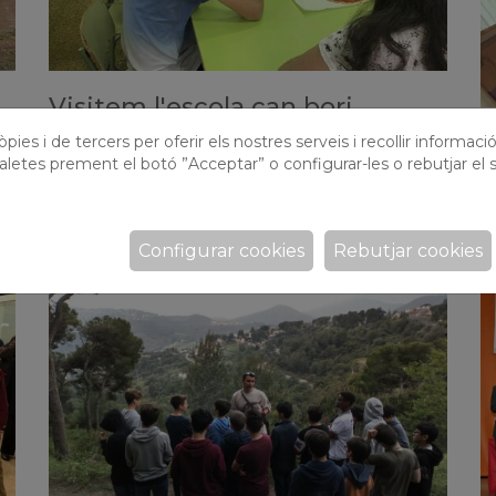
Visitem l'escola can bori
S
pies i de tercers per oferir els nostres serveis i recollir informaci
l
Alumnes de 3r d'ESO col·laboren amb nois i noies
aletes prement el botó ”Acceptar” o configurar-les o rebutjar el s
d'aquesta escola
b
E
Configurar cookies
Rebutjar cookies