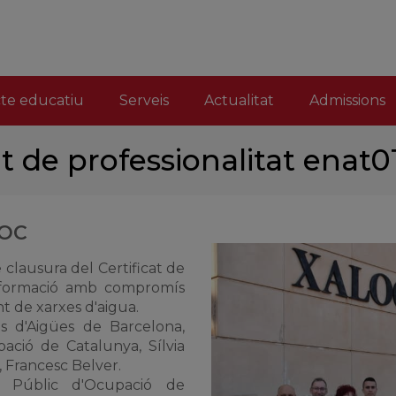
cte educatiu
Serveis
Actualitat
Admissions
at de professionalitat enat
SOC
de clausura del Certificat de
 formació amb compromís
 de xarxes d'aigua.
s d'Aigües de Barcelona,
pació de Catalunya, Sílvia
, Francesc
Belver
.
i Públic d'Ocupació de