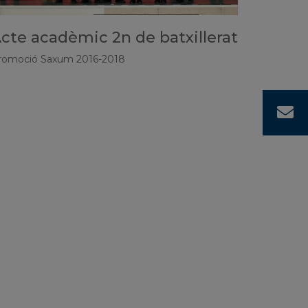
cte acadèmic 2n de batxillerat
romoció Saxum 2016-2018
C