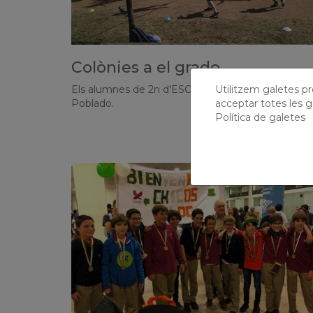
Colònies a el grado
Utilitzem galetes prò
Els alumnes de 2n d'ESO gaudeixen d'uns dies a E
acceptar totes les g
Poblado.
Política de galetes