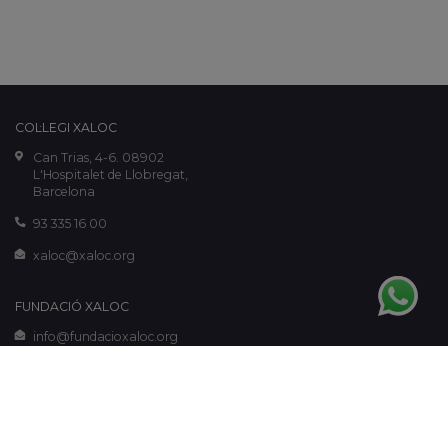
COL·LEGI XALOC
Can Trias, 4-6. 08902
L'Hospitalet de Llobregat,
Barcelona
93 335 16 00
xaloc@xaloc.org
FUNDACIÓ XALOC
info@fundacioxaloc.org
www.fundacioxaloc.org