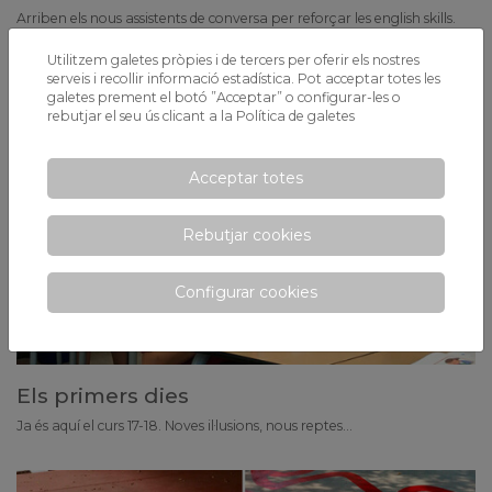
Arriben els nous assistents de conversa per reforçar les english skills.
Utilitzem galetes pròpies i de tercers per oferir els nostres
serveis i recollir informació estadística. Pot acceptar totes les
galetes prement el botó ”Acceptar” o configurar-les o
rebutjar el seu ús clicant a la
Política de galetes
Acceptar totes
Rebutjar cookies
Configurar cookies
Els primers dies
Ja és aquí el curs 17-18. Noves il·lusions, nous reptes...