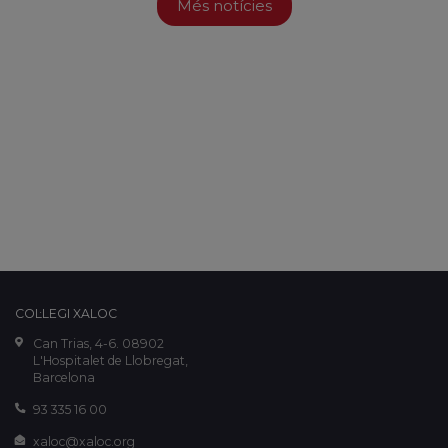
Més notícies
COL·LEGI XALOC
Can Trias, 4-6. 08902
L'Hospitalet de Llobregat,
Barcelona
93 335 16 00
xaloc@xaloc.org