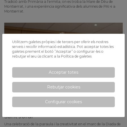
Tradició amb Primària a l’ermita, on es troba la Mare de Déu de
Montserrat, i una experiència significativa dels alumnes de PAI 4 a
Montserrat.
Utilitzem galetes pròpies i de tercers per oferir els nostres
serveis i recollir informació estadística. Pot acceptar totes les
galetes prement el botó ”Acceptar” o configurar-les o
rebutjar el seu ús clicant a la
Política de galetes
Acceptar totes
Rebutjar cookies
Configurar cookies
El Certamen Literari celebra 40 anys a
Sant Jordi
Una celebració de la paraula i la creativitat en el marc de la Diada de