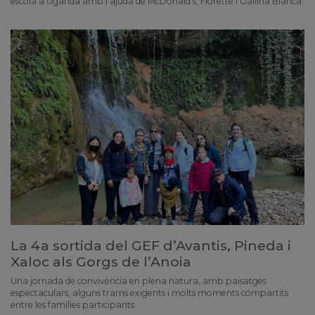
escola a Uganda amb l'ajuda de McDonald's, Florette i Gallina Blanca.
La 4a sortida del GEF d’Avantis, Pineda i
Xaloc als Gorgs de l’Anoia
Una jornada de convivència en plena natura, amb paisatges
espectaculars, alguns trams exigents i molts moments compartits
entre les famílies participants.