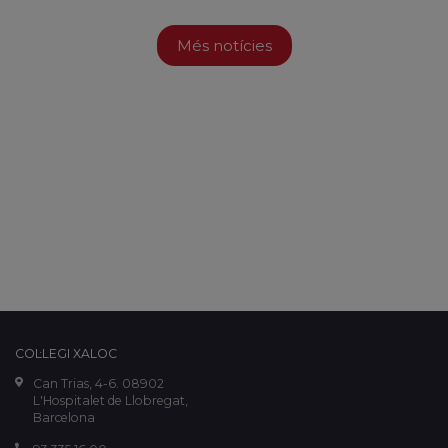
Més notícies
COL·LEGI XALOC
Can Trias, 4-6. 08902
L'Hospitalet de Llobregat,
Barcelona