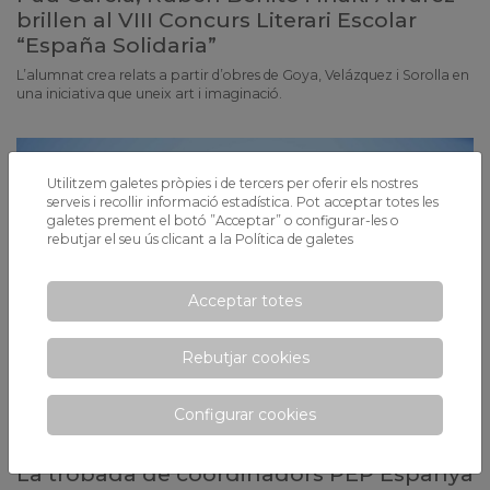
brillen al VIII Concurs Literari Escolar
“España Solidaria”
L’alumnat crea relats a partir d’obres de Goya, Velázquez i Sorolla en
una iniciativa que uneix art i imaginació.
Utilitzem galetes pròpies i de tercers per oferir els nostres
serveis i recollir informació estadística. Pot acceptar totes les
galetes prement el botó ”Acceptar” o configurar-les o
rebutjar el seu ús clicant a la
Política de galetes
Acceptar totes
Rebutjar cookies
Configurar cookies
La trobada de coordinadors PEP Espanya