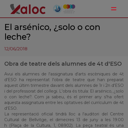
Toggle
El arsénico, ¿solo o con
leche?
12/06/2018
Obra de teatre dels alumnes de 4t d'ESO
Avui els alumnes de l'assignatura d'arts escèniques de 4t
d'ESO ha representat l'obra de teatre que han preparat
aquest últim trimestre davant dels alumnes de 1r i 2n d'ESO
i del
professorat
del col·legi. L'obra
és
titula
:
El arsénico
, ¿solo
o
con
leche
?.
Com ja sabeu,
és
el primer any s'ha ofert
aquesta assignatura entre les optatives del currículum de 4t
d'ESO.
La representació oficial tindrà
lloc a l'auditori del Centre
Cultural de Bellvitge, el dimecres 13 de juny a les
19:00
h
(
Plaça
de la Cultura, 1, 08902). La peça teatral és una