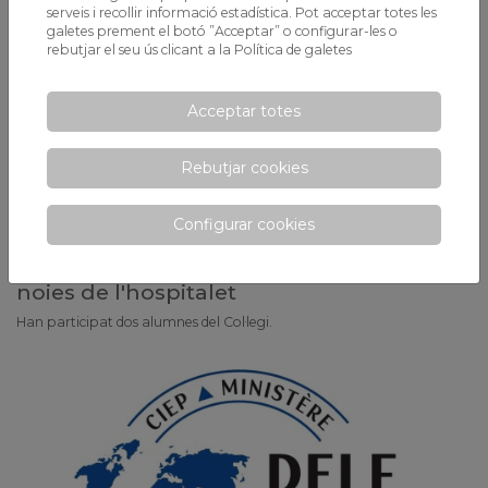
serveis i recollir informació estadística. Pot acceptar totes les
galetes prement el botó ”Acceptar” o configurar-les o
rebutjar el seu ús clicant a la
Política de galetes
Acceptar totes
Rebutjar cookies
Configurar cookies
Acte de clausura del consell de nois i
noies de l'hospitalet
Han participat dos alumnes del Col·legi.