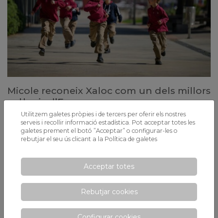
Micole reconeix Xaloc com un dels millors
col·legis d’Espanya
Utilitzem galetes pròpies i de tercers per oferir els nostres
Xaloc ha estat reconegut per Micole com un dels millors col·legis
serveis i recollir informació estadística. Pot acceptar totes les
d’Espanya, destacant la qualitat del nostre projecte educatiu i el
galetes prement el botó ”Acceptar” o configurar-les o
compromís amb l’excel·lència acadèmica.
rebutjar el seu ús clicant a la
Política de galetes
Acceptar totes
Rebutjar cookies
Configurar cookies