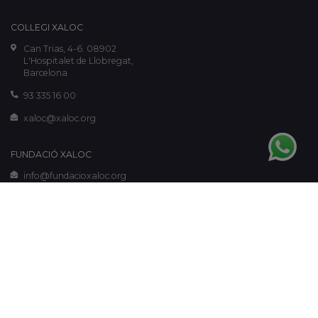
COL·LEGI XALOC
Can Trias, 4-6. 08902
L'Hospitalet de Llobregat,
Barcelona
93 335 16 00
xaloc@xaloc.org
FUNDACIÓ XALOC
info@fundacioxaloc.org
www.fundacioxaloc.org
Avís legal
-
Política de galetes
-
Política de privacitat