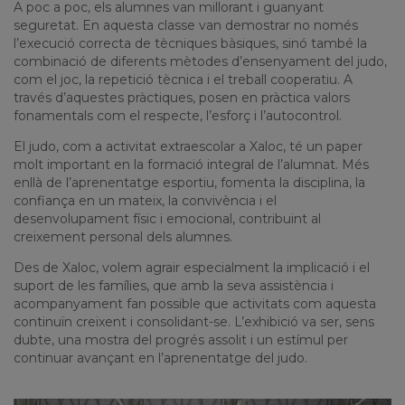
A poc a poc, els alumnes van millorant i guanyant
seguretat. En aquesta classe van demostrar no només
l’execució correcta de tècniques bàsiques, sinó també la
combinació de diferents mètodes d’ensenyament del judo,
com el joc, la repetició tècnica i el treball cooperatiu. A
través d’aquestes pràctiques, posen en pràctica valors
fonamentals com el respecte, l’esforç i l’autocontrol.
El judo, com a activitat extraescolar a Xaloc, té un paper
molt important en la formació integral de l’alumnat. Més
enllà de l’aprenentatge esportiu, fomenta la disciplina, la
confiança en un mateix, la convivència i el
desenvolupament físic i emocional, contribuint al
creixement personal dels alumnes.
Des de Xaloc, volem agrair especialment la implicació i el
suport de les famílies, que amb la seva assistència i
acompanyament fan possible que activitats com aquesta
continuïn creixent i consolidant-se. L’exhibició va ser, sens
dubte, una mostra del progrés assolit i un estímul per
continuar avançant en l’aprenentatge del judo.