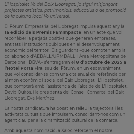
L’Hospitalet i/o del Baix Llobregat, ja sigui mitjançant
projectes artístics, patrimonials, educatius o de promoció
de la cultura local i/o universal.
El Fòrum Empresarial del Llobregat impulsa aquest any la
1a edició dels Premis FEmImpacte
, en un acte que vol
reconèixer la petjada positiva que generen empreses,
entitats i institucions públiques en el desenvolupament
econòmic del territori. Els guardons –que compten amb la
col·laboració d’AEBALL/UPMBALL, l’Àrea Metropolitana de
Barcelona i BBVA– s’entregaran el
8 d’octubre de 2025 a
l’Hotel Porta Fira
, seu del Fòrum, en un esdeveniment
que vol consolidar-se com una cita anual de referència per
al món econòmic i social del Baix Llobregat i L’Hospitalet, i
que comptarà amb l’assistència de l’alcalde de L’Hospitalet,
David Quirós, i la presidenta del Consell Comarcal del Baix
Llobregat, Eva Martínez.
La nostra candidatura ha posat en relleu la trajectòria i les
activitats culturals que impulsem, consolidant-nos com un
agent clau per a la dinamització cultural de la comarca.
Amb aquesta nominació, a Xaloc reforcem el nostre