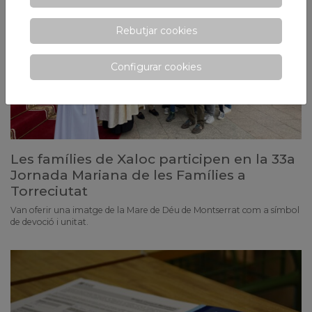
Rebutjar cookies
Configurar cookies
Les famílies de Xaloc participen en la 33a
Jornada Mariana de les Famílies a
Torreciutat
Van oferir una imatge de la Mare de Déu de Montserrat com a símbol
de devoció i unitat.