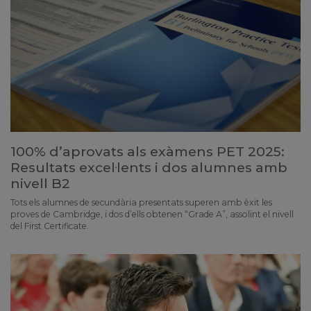
100% d’aprovats als exàmens PET 2025:
Resultats excel·lents i dos alumnes amb
nivell B2
Tots els alumnes de secundària presentats superen amb èxit les
proves de Cambridge, i dos d’ells obtenen “Grade A”, assolint el nivell
del First Certificate.