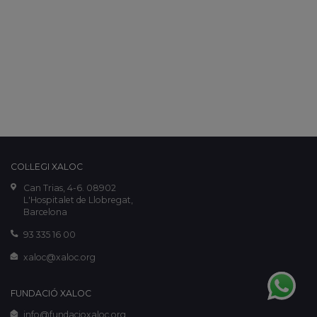
COL·LEGI XALOC
Can Trias, 4-6. 08902
L'Hospitalet de Llobregat,
Barcelona
93 335 16 00
xaloc@xaloc.org
FUNDACIÓ XALOC
info@fundacioxaloc.org