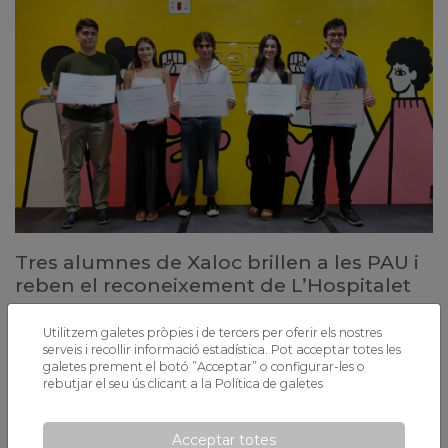
Tres alumnes de Xaloc brillen a les PAU i
reben el reconeixement de L’Hospitalet
Els nostres estudiants Víctor Villa, Hugo Franganillo i Jordi Urós han
estat distingits per les seves qualificacions excel·lents.
Utilitzem galetes pròpies i de tercers per oferir els nostres
serveis i recollir informació estadística. Pot acceptar totes les
galetes prement el botó ”Acceptar” o configurar-les o
rebutjar el seu ús clicant a la
Política de galetes
Acceptar totes