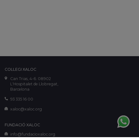
COL·LEGI XALOC
Can Trias, 4-6. 08902
L'Hospitalet de Llobregat,
Barcelona
93 335 16 00
xaloc@xaloc.org
FUNDACIÓ XALOC
info@fundacioxaloc.org