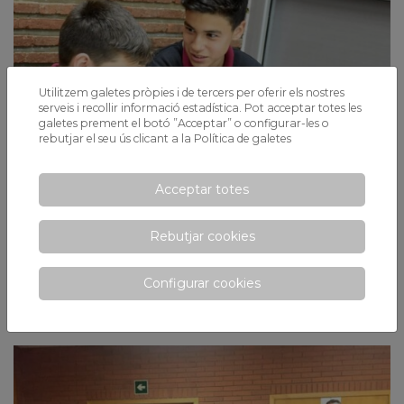
Utilitzem galetes pròpies i de tercers per oferir els nostres
serveis i recollir informació estadística. Pot acceptar totes les
galetes prement el botó ”Acceptar” o configurar-les o
rebutjar el seu ús clicant a la
Política de galetes
Acceptar totes
Concurs de contes policials de
Rebutjar cookies
l'hospitalet
En Daniel Oliver, alumne de 1r d'ESO B, ha guanyat el segon premi
Configurar cookies
del "Concurs de contes policials de l'Hospitalet de Llobregat",
organitzat per primera vegada pels Mossos d'Esquadra de la ciutat.