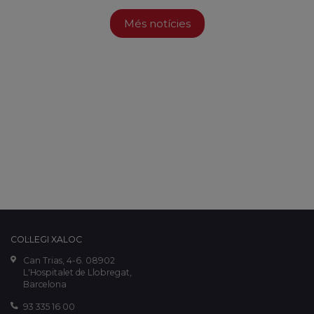
Més notícies
COL·LEGI XALOC
Can Trias, 4-6. 08902
L'Hospitalet de Llobregat,
Barcelona
93 335 16 00