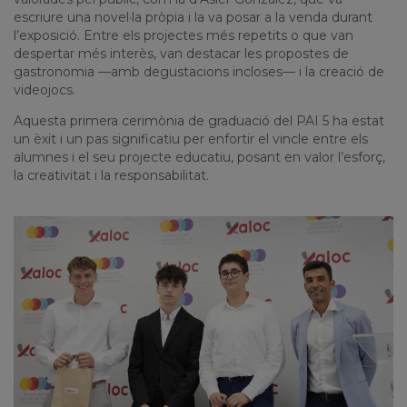
escriure
una
novel·la
pròpia
i la
va
posar a la venda
durant
l’exposició
. Entre
els
projectes
més
repetits
o que
van
despertar
més
interès
,
van
destacar les
propostes
de
gastronomia
—
amb
degustacions
incloses
— i la
creació
de
videojocs
.
Aquesta
primera
cerimònia
de
graduació
del PAI 5
ha
estat
un
èxit
i un
pas
significatiu
per enfortir el
vincle
entre
els
alumnes i el
seu
projecte
educatiu
,
posant
en valor
l’esforç
,
la
creativitat
i la
responsabilitat
.