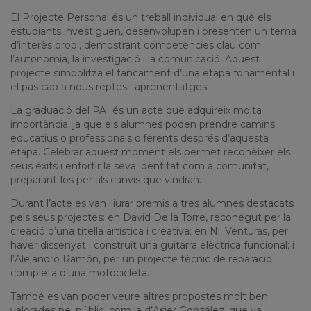
El
Projecte
Personal
és
un
treball
individual en
què
els
estudiants
investiguen,
desenvolupen
i presenten un tema
d’interès
propi,
demostrant
competències
clau
com
l’autonomia
, la
investigació
i la
comunicació
.
Aquest
projecte
simbolitza
el
tancament
d’una
etapa
fonamental
i
el
pas
cap
a
nous
reptes i
aprenentatges
.
La
graduació
del PAI
és
un
acte
que
adquireix
molta
importància
, ja que
els
alumnes poden
prendre
camins
educatius
o
professionals
diferents
després
d’aquesta
etapa. Celebrar
aquest
moment
els
permet
reconèixer
els
seus
èxits
i enfortir la
seva
identitat
com
a
comunitat
,
preparant
-los per
als
canvis
que
vindran
.
Durant
l’acte
es van
lliurar
premis
a tres alumnes
destacats
pels
seus
projectes
: en David De la Torre,
reconegut
per la
creació
d’una
titella
artística i creativa; en Nil Venturas, per
haver
dissenyat
i
construït
una guitarra
elèctrica
funcional; i
l’Alejandro
Ramón, per un
projecte
tècnic
de
reparació
completa
d’una
motocicleta.
També es
van
poder
veure
altres
propostes
molt
ben
valorades
pel
públic
,
com
la
d’Asier
González, que va