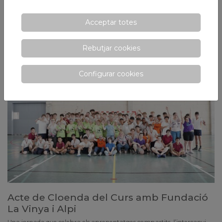
primer premi sènior al DXC Iberia Codes
Els nostres alumnes de PAI 4 s’imposen al concurs nacional de
Acceptar totes
programació amb un projecte de videojoc innovador i brillant.
Rebutjar cookies
Configurar cookies
Acte de Cloenda del Curs amb Fundació
La Vinya i Alpi