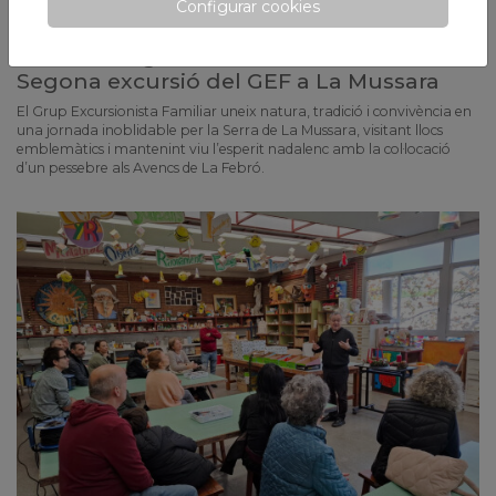
Configurar cookies
Un diumenge de tradició i natura:
Segona excursió del GEF a La Mussara
El Grup Excursionista Familiar uneix natura, tradició i convivència en
una jornada inoblidable per la Serra de La Mussara, visitant llocs
emblemàtics i mantenint viu l’esperit nadalenc amb la col·locació
d’un pessebre als Avencs de La Febró.