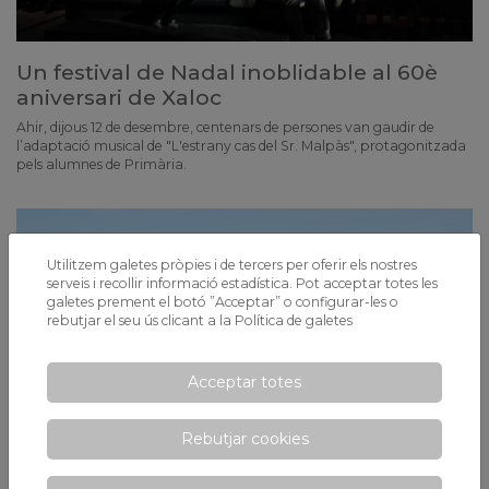
Un festival de Nadal inoblidable al 60è
aniversari de Xaloc
Ahir, dijous 12 de desembre, centenars de persones van gaudir de
l’adaptació musical de "L'estrany cas del Sr. Malpàs", protagonitzada
pels alumnes de Primària.
Utilitzem galetes pròpies i de tercers per oferir els nostres
serveis i recollir informació estadística. Pot acceptar totes les
galetes prement el botó ”Acceptar” o configurar-les o
rebutjar el seu ús clicant a la
Política de galetes
Acceptar totes
Rebutjar cookies