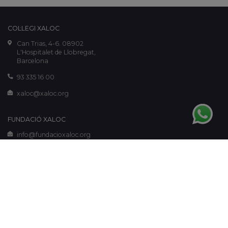
COL·LEGI XALOC
Can Trias, 4-6. 08902
L'Hospitalet de Llobregat,
Barcelona
93 335 16 00
xaloc@xaloc.org
FUNDACIÓ XALOC
info@fundacioxaloc.org
www.fundacioxaloc.org