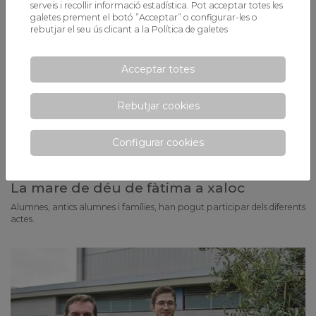
serveis i recollir informació estadística. Pot acceptar totes les
galetes prement el botó ”Acceptar” o configurar-les o
rebutjar el seu ús clicant a la
Política de galetes
Acceptar totes
Rebutjar cookies
Configurar cookies
La mare de déu de fàtima a xaloc
Alumnes, antics alumnes i famílies, han pogut participar dels diferents
actes.