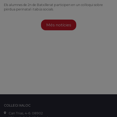
Els alumnes de 2n de Batxillerat participen en un col·loqui sobre
pèrdua perinatal i tabús socials.
Més notícies
COL·LEGI XALOC
Can Trias, 4-6. 08902