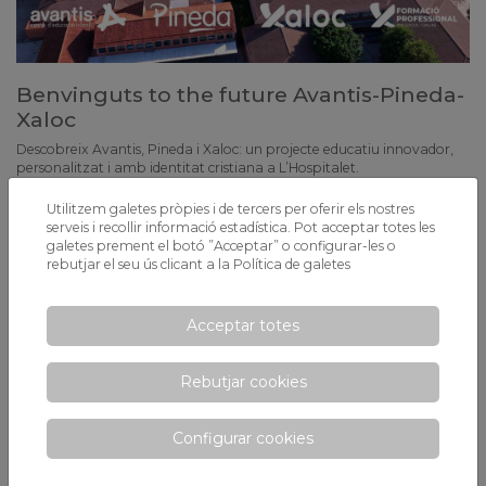
Benvinguts to the future Avantis-Pineda-
Xaloc
Descobreix Avantis, Pineda i Xaloc: un projecte educatiu innovador,
personalitzat i amb identitat cristiana a L’Hospitalet.
Utilitzem galetes pròpies i de tercers per oferir els nostres
serveis i recollir informació estadística. Pot acceptar totes les
galetes prement el botó ”Acceptar” o configurar-les o
rebutjar el seu ús clicant a la
Política de galetes
Acceptar totes
Rebutjar cookies
Configurar cookies